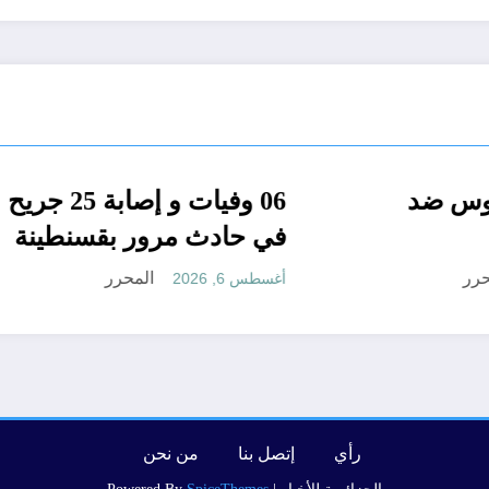
ة
فينيسيوس ضد
الجزائر الحدث
مجتمع
في حادث مرور بقسن
المحرر
المحرر
أغسطس 6, 2026
رأي
إتصل بنا
من نحن