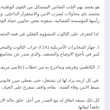
هو يقصد بهم الثلث الضامن المتشكل من القوى الوطنية، و
يتجسد باي محاولات لضرب الامن والاستقرار الداخلي، وال
رأسها المؤسسة القضائية، بمعونة بعض عناوين حماة الوطن
لذا لنتعرف على الثالوث المشؤوم الفعلي في فتنة الخضر
كبير في تأجيج الاوضاع والتصعيد، والذي صدر عن مجاميع م
2. الكاظمي وفريقه وماخرج به من خطاب إعلامي مزيف يدعي فيه بأنه حمامة السلام أمام العراقيين، وهو المتواطئ مع هذه الفتنة، بمحاولة خروجه خارج العراق او خارج بغداد
في كل ازمة يراد لها ان تشتعل، حتى يعطي مبرر قانوني 
بسط الامن وفاء الفتنة، بقاءه واقف متفرج على الحياد، ك
كل ذلك سبقه اتفاق له مع الصدر من أجل خلق حالة الار
جاهداً لبقائها .