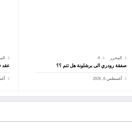
المحرر
0
الم
صفقة رودري الى برشلونة هل تتم ؟؟
عقد ف
أغسطس 6, 2026
أغسط