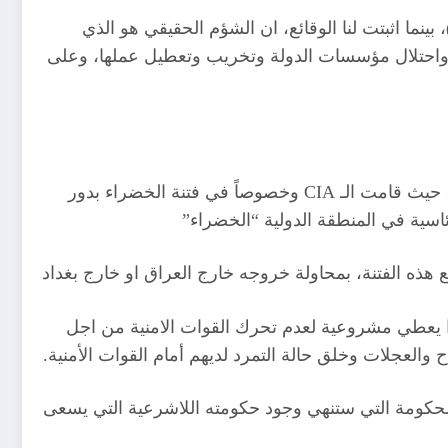
ما اثبتت لنا الوقائع، ان الشؤم الحقيقي هو الذي
ع، واحتلال مؤسسات الدولة وتخريب وتعطيل عملها، وعلى
1. جهاز المخابرات الأمريكية (CIA) عراب الثالوث والمحرك الفعلي لحكومة الكاظمي والاجهزة الحساسة المهيمن عليها، حيث قامت الـ CIA وخصوصاً في فتنة الخضراء بدور
ئاسية في المنطقة الدولية “الخضراء”
ذا يعطي مشروعية لعدم تحرك القوات الامنية من اجل
والعجلات وخلق حالة التمرد لديهم أمام القوات الأمنية.
لحكومة التي ستنهي وجود حكومته اللاشرعية التي يسعى