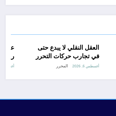
06 وفيات و إصابة 25 جريح
تعاليق حرة
تقارير
رأي
العقل النقلي لا يبدع حتى
طينة
في تجارب حركات التحرر
الوطني
المحرر
أغسطس 6, 2026