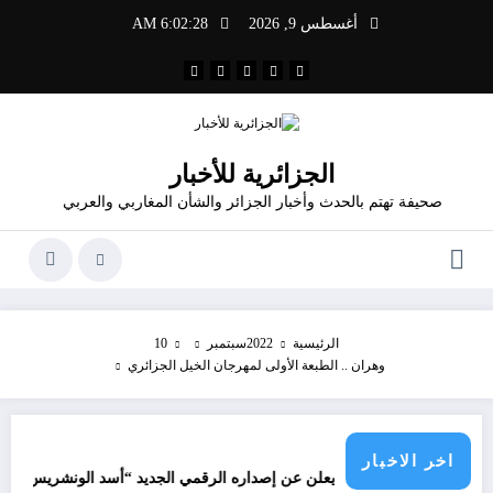
لتجاوز
أغسطس 9, 2026
6:02:28 AM
لى
لمحتوى
الجزائرية للأخبار
صحيفة تهتم بالحدث وأخبار الجزائر والشأن المغاربي والعربي
الرئيسية
2022
سبتمبر
10
وهران .. الطبعة الأولى لمهرجان الخيل الجزائري
اخر الاخبار
جرائم ا
صمم قدور شاهد يعلن عن إصداره الرقمي الجديد “أسد الونشريس” تخليدا لنضال 