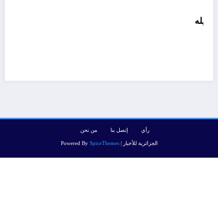
رأي
إتصل بنا
من نحن
الجزائرية للأخبار | Powered By
SpiceThemes