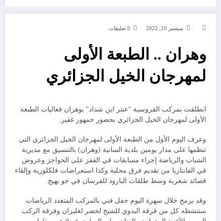
سبتمبر 10, 2022
0 تعليقات
وهران .. الطبعة الأولى
لمهرجان الخيل الجزائري
انطلقت بمركب الفروسية “عنتر ابن شداد” بوهران فعاليات الطبعة
الأولى لمهرجان الخيل الجزائري بحضور جمهور غفير.
وعرف اليوم الأول من الطبعة الأولى لمهرجان الخيل الجزائري التي
تنظمها على مدار يومين بلدية السانية (وهران) بالتنسيق مع مديرية
الشباب والرياضة إجراء مسابقات في القفز على الحواجز وعروض
في الفانتازيا من تقديم فرق محلية وكذا استعراضات فلكلورية وإلقاء
قصائد شعرية وسط طلقات البارود للفرسان في جو بهيج.
وقد برمج خلال سهرة اليوم حفل فني بالمركب المتعدد الرياضات
ستنشطه كل من فرقة البدوي للشيخ لخضر لغليزان وفرقة الركب