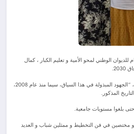
ا صرح به ببجاية المدير العام للديوان الوطني لمحو الأمية و تعليم الكبار ، كمال
20.
و حيا نفس المسؤول, وهو إطار سامي بوزارة التربية الوطنية, في تدخله بمناسبة الاحتفال باليوم العالمي لمكافحة الأمية، “الجهود المبذولة في هذا السياق، سيما منذ عام 2008،
 حتى بلغوا مستويات جامعية.
و مختصين في فن التخطيط و ممثلين شباب و العديد