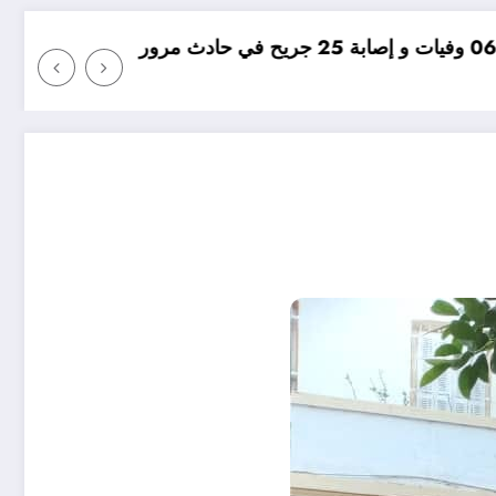
مؤامرة فينيسيوس ضد ارسنال