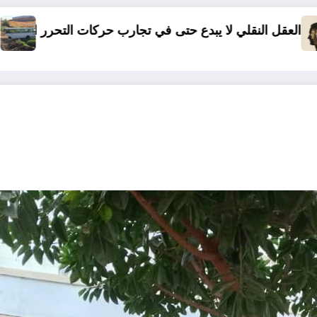
ي تجارب حركات التحرر الوطني
06 وفيات و إصابة 25 جريح في حادث مرور بقسنطينة