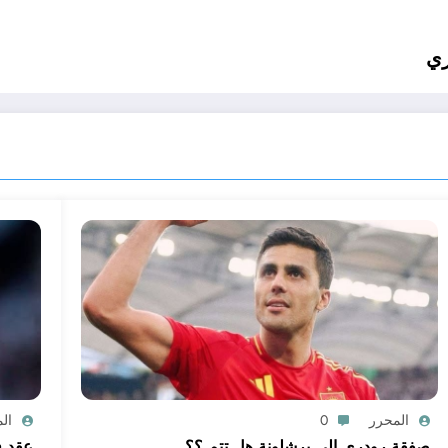
ري
المحرر
0
ال
صفقة رودري الى برشلونة هل تتم ؟؟
عقد ف