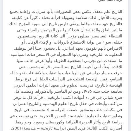
التاريخ علم معقد، عكس بعض التصورات: بأنها سرديات وإعادة تجميع
وترتيب للأخبار. لذلك سلاسة وسهولة قرأته تختلف كثيراً عن كتابته،
فالتأريخ جهد معقد، وقلما يرتقي دارس تاريخ الى سوية المؤرخ. لذلك
ما يثير القلق والدهشة أن عددا كبيرا من المهتمين والقراء وحتى
النشطاء السياسيين يميلون مؤخراً الى كتابة التاريخ، ويستسهلون
حقله، سواء من بوابة الاستمتاع بالروايات أو لإملاء الوقت، أو
الافتراض بأنهم يقومون بجهد ابداعي. بل يجنحون حينا آخر لتوظيف
المعلومات التاريخية وسردياتها المتجزأة في الاستعراضات السياسية.
ما استفدت من تجربتي الشخصية الطويلة وأود عرض جانب منها
للإفادة أيضاً، أنني أحببت التاريخ منذ الصغر، قرأته بشغف، حتى
حرفت مسار دراستي عن الرياضيات والتقنيات والانشاءات نحو حقله
الشاسع. فمن الهندسة انتقلت في الدراسات العليا الى فرع يربط
الهندسة بالتاريخ، فدرست الدبلوم في معهد التراث العلمي العربي
بجامعة حلب سنة 1986، ومن ثم الماستر والدكتوراه. وقضيت كل
فترة شبابي في قراءة أمهات الكتب التاريخية… قرأت كل ما توفر
من كتب وأبحاث في حقل تاريخ العلوم الهندسية والتاريخ العمراني
في مكتبات حلب ودمشق. عمقت الدراسة، اذ تخصصت في تاريخ
وتطور تقنيات العمارة الطينية منذ العصور الحجرية. حتى توسعت في
دراسة تاريخ وآثار الجزيرة الفراتية وكوردستان وسوريا وجوارهما.
أصدرت الكتب التالية: قرى الطين (دراسة تاريخية – هندسية) 2001،