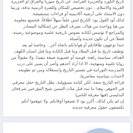
تاريخ الكورد والجزيرة الفراتية، عن تاريخ سوريا والعراق أو الجزيرة
العربية والاسلام… دون تخصيص للمكان وللفترة الزمنية بدقة، وربما
دون الاستناد على أرضية أكاديمية أو قراءات مستفيضة.
لذلك أود القول بود: التاريخ ليس علماً سهلاً اطلاقاً، فتجميع معلومة
من هنا وواحدة من هناك، بصرف النظر عن إشكالية المصادر
والمراجع لا تؤسس لكتابة نصوص تاريخية علمية وموضوعية رصينة،
فضلاً عن أن تكون جديدة وأصيلة.
حبذا توجهون طاقاتكم أو هواياتكم باتجاه آخر… وخاصة لم يعد
توظيف تاريخ ما قبل الميلاد وما قبل الكتابة وما قبل انسان الكهف
لأهداف سياسية راهنة: قومية أو عصبوية ضيقة مفيدا، ولا مقبولاً من
زوايا علمية ومنهجية، الا اذا أراد أحدهم وأصر أن يسير على درب
(المدرسة التوراتية في تفسير التاريخ واستغلاله ومن ثم تطويعه
لأجندات سياسية معاصرة).
قراءة التاريخ متعة، لكن كتابته مسؤولية، يظل التاريخ حقل معرفي
في الجوهر، وهذا ما ثبته قبل مئات السنين شيخ المؤرخين شرفخان
البدليسي (فيها معرفة للناس).
إن لم يكن كذلك، أكرر بود لا تضيعوا أوقاتكم. ولا تتوهموا أنكم
تكتشفون حقول معرفية جديدة.