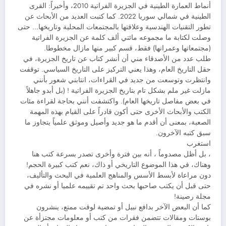
أنماط العمارة الطينية في الجزيرة الفراتية 2010، وأخيراً: القرى
الطينية في شمالي سوريا 2022. كما كتبت العديد من الأبحاث عن
تطور التقنيات الهندسية وعلاقتها بالمجتمعات المحلية وتاريخها… حتى
وصلت لكتابة ما مجموعه مائتي ألف كلمة عن الجزيرة الفراتية
(مجتمعاتها وعمرانها) فقط، قسم كبير منها مازال مخطوطا.
طلب عدد من الأصدقاء مني أن أنشر كتاب عن تاريخ الجزيرة، في
حقل التاريخ العام، وهذا يعني التركيز على التاريخ السياسي. توقفت
وانتظرت وتوسعت من جديد في القراءات، انتابني شعور بأنني
مازلت غير ملم بشكل تام بتاريخ الجزيرة الفراتية ! (بل أبدو جاهلاً
في بعض مفاصل تاريخها العام). واكتشفت أنني بحاجة لقراءة مئات
الكتب والأبحاث الأخرى حتى أكون قادراً على القيام بهذه المهمة
الصعبة، بمعنى أن أقدم ما هو جديد وأصيل وموثق علمياً يتجاوز ما
سبق كتبه الآخرون.
استغرب
، بل أظل مصدوماً ، أنه بين فترة وأخرى تصدر بسرعة كتب هنا
وهناك، في هذا الموضوع التاريخي أو ذاك، نعم كتب كبيرة الحجم!
دون مراعاة لأبسط الأسس والمناهج العلمية في البحث والتأليف،
حتى قبل أن يكتب صاحبها بحث واحد تم تقييمه علميا أو نشره في
مجلة رصينة!
كما أن البعض الآخر بدافع نبيل أو تمضية لوقت ممتع، ينشرون
بوستات ومقالات تتضمن فقرات من كتب أو معلومات مجتزأة عن