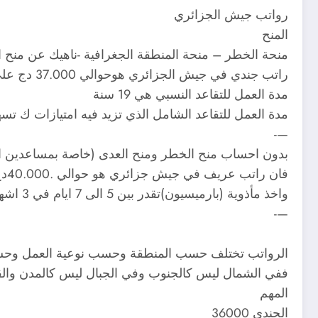
رواتب جيش الجزائري
المنح
منحة الخطر – منحة المنطقة الجغرافية -ناهيك عن منح ا
راتب جندي في جيش الجزائري هوحوالي 37.000 دج على اقل و يمكن ان يصل الى حدود 45 اذا كان في منطقة صحرواية
مدة العمل للتقاعد النسبي هي 19 سنة
مدة العمل للتقاعد الشامل الذي تزيد فيه امتيازات ك تسهيلا
—-
بدون احساب منح الخطر ومنح العدى (خاصة بمساعدين 
فان راتب عريف في جيش جزائري هو حوالي .40.000دج
واخذ مأذوية (بارميسيون)تقدر بين 5 الى 7 ايام في 3 اشهر
—-
الرواتب تختلف حسب المنطقة وحسب نوعية العمل وحسب 
ففي الشمال ليس كالجنوب وفي الجبال ليس كالمدن وال
المهم
الجندي 36000