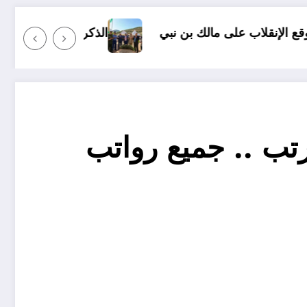
 نبي
الذكرى 65 لإستشهاد العقيد الجيلالي بونعامة ببلدية برج بونعامة بتيسمسيلت
ب .. جميع رواتب