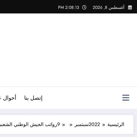
لتجاوز
أغسطس 8, 2026
2:08:15 PM
لى
لمحتوى
ص
إتصل بنا
أحوال ع
الرئيسية
2022
سبتمبر
9
رواتب الجيش الوطني الشعبي