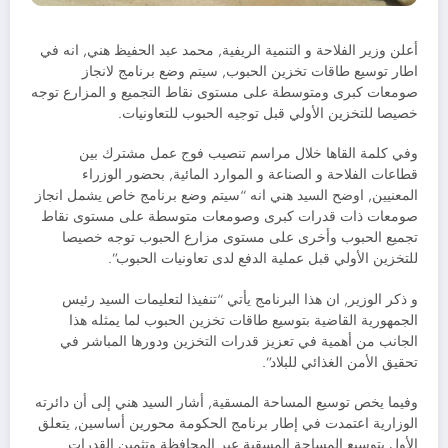
أعلن وزير الفلاحة و التنمية الريفية, محمد عبد الحفيظ هني, انه في
اطار توسيع طاقات تخزين الحبوب, سيتم وضع برنامج لانجاز
صومعات كبرى ومتوسطة على مستوى نقاط التجميع و المزارع توجه
خصيصا للتخزين الأولي قبل توجيه الحبوب للتعاونيات.
وفي كلمة القاها خلال مراسم تنصيب فوج عمل مشترك بين
قطاعات الفلاحة و الصناعة و الموارد المائية, بحضور الوزراء
المعنيين, اوضح السيد هني انه “سيتم وضع برنامج خاص يشمل انجاز
صومعات ذات قدرات كبرى وصومعات متوسطة على مستوى نقاط
تجميع الحبوب وأخرى على مستوى مزارع الحبوب توجه خصيصا
للتخزين الأولي قبل عملية الدفع لدى تعاونيات الحبوب”.
و ذكر الوزير, ان هذا البرنامج يأتي “تنفيذا لتعليمات السيد رئيس
الجمهورية القاضية بتوسيع طاقات تخزين الحبوب لما يمثله هذا
الجانب من أهمية في تعزيز قدرات التخزين ودورها المباشر في
تحقيق الأمن الغذائي للبلاد”.
وفيما يخص توسيع المساحة المسقية, أشار السيد هني إلى أن دائرته
الوزارية اعتمدت في إطار برنامج الحكومة محورين أساسين, يتعلق
الأول بتوسيع المساحة المسقية عبر المحافظة وتثمين القدرات