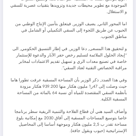
الموجودة مع تطوير محيطات جديدة وتزويدها بتقنيات عصرية للسقي
و الاستغلال.
اما المحور الثاني, يضيف الوزير, فيتعلق بتأمين الإنتاج الوطني من
الحبوب عن طريق اللجوء إلى السقي التكميلي أو الشامل في
مناطق الجنوب.
و لتحقيق هذا المسعى, دعا الوزير, في إطار التنسيق الحكومي, الى
“إيجاد الحلول الملائمة لتسليم رخص حفر الآبار والدعوة للإستثمار
خاصة في تصنيع معدات الري و تسهيل تقديم الاعتمادات لمخابر
مراقبة الخصائص التقنية لعتاد السقي”.
وفي هذا الصدد, ذكر الوزير بأن المساحة المسقية عرفت تطورا هاما
حيث وصلت إلى 47ر1 مليون هكتار منها 939.200 هكتار مزودة
بأنظمة السقي المقتصدة للمياه أي نسبة 64 بالمائة من المساحة
المسقية الكلية.
وأضاف السيد هني أن قطاع الفلاحة والتنمية الريفية سطر برنامجا
خاصا بتوسيع المساحات المسقية إلى آفاق 2030 مع إمكانية بلوغ
مساحة تقدر ب 2,5 مليون هكتار وموجهة أساسا إلى المحاصيل
الإستراتيجية (حبوب وبقول جافة).