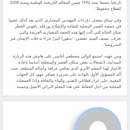
تاريخيا مصنفا سنة 1996 ضمن المعالم التاريخية الوطنية وسنة 2008
كقطاع محفوظ”.
وفي سياق متصل, دق ذات المهندس المعماري, الذي يعد كذلك عضوا
في جمعية القصر المحلية للثقافة والإصلاح بورقلة, ناقوس الخطر
بشأن الحالة التي آلت إليها هذه التحفة المعمارية العريقة والتي
تعرف, يضيف السيد حفصي, “تدهورا كبيرا جراء تدخلات الإنسان غير
المدروسة”.
ومن جهته, استمع الوالي مصطفي أغامير, على هامش هذه الزيارة
الميدانية, لانشغالات بعض سكان القصر والمتعلقة أساسا بإعادة
الاعتبار لهذا المعلم الأثري الذي يعكس عراقة وأصالة المنطقة, حيث
أكد المسؤول الأول بالولاية على ضرورة تضافر جهود كل الجهات
المعنية, على غرار قطاعي التعمير والبناء والثقافة وكذا الجمعيات
المحلية من أجل الحفاظ على هذا المعلم التراثي الأصيل وتثمينه.