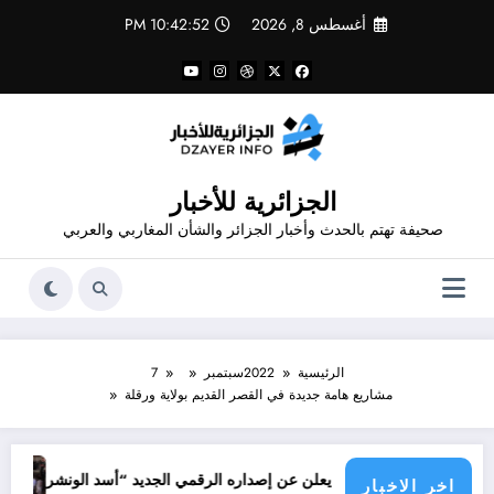
لتجاوز
أغسطس 8, 2026
10:42:52 PM
لى
لمحتوى
الجزائرية للأخبار
صحيفة تهتم بالحدث وأخبار الجزائر والشأن المغاربي والعربي
الرئيسية
2022
سبتمبر
7
مشاريع هامة جديدة في القصر القديم بولاية ورقلة
جرائم الاح
م قدور شاهد يعلن عن إصداره الرقمي الجديد “أسد الونشريس” تخليدا لنضال ال
اخر الاخبار