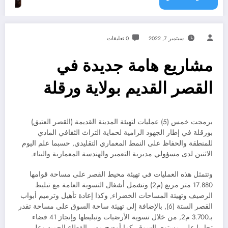
سبتمبر 7, 2022
0 تعليقات
مشاريع هامة جديدة في
القصر القديم بولاية ورقلة
برمجت خمس (5) عمليات لتهيئة المدينة القديمة (القصر العتيق)
بورقلة في إطار الجهود الرامية لحماية التراث الثقافي المادي
للمنطقة والحفاظ على النمط المعماري التقليدي, حسبما علم اليوم
الاثنين لدى مسؤولي مديرية التعمير والهندسة المعمارية والبناء.
وتتمثل هذه العمليات في تهيئة محيط القصر على مساحة قوامها
17.880 متر مربع (م2) وتشمل أشغال التسوية العامة مع تبليط
الرصيف وتهيئة المساحات الخضراء, وكذا إعادة تأهيل وترميم أبواب
القصر الستة (6), بالإضافة إلى تهيئة ساحة السوق على مساحة تقدر
بـ3.700 م2, من خلال تسوية الأرضيات وتبليطها وإنجاز 41 فضاء
تجاريا على مستوى السوق, كما أوضح مدير القطاع الحميد وعلي