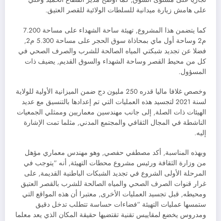
على هامش زيارة ميدانية للسلطات الولائية للقصر العتيق.
كما يتضمن هذا المشروع, تهيئة ساحة الشهداء على مساحة 7.200
م2 وساحة أول ماي بمحاذاة سوق الحجر على مساحة 5.300 م2,
فضلا عن تجديد شبكتي المياه الصالحة للشرب والصرف الصحي في
كل من محيط القصر وساحة الشهداء والسوق القديم, يضيف ذات
المسؤول.
وخصص غلافا ماليا قدره 250 مليون دج ضمن الميزانية الأولية للولاية
لسنة 2021 لتجسيد هذه العمليات التي تم إعدادها بالتنسيق مع عديد
الهيئات ذات الصلة, إلى جانب مهندسين معماريين وممثلي الجمعيات
الناشطة في المجال الثقافي والمجتمع المدني, مثلما تمت الإشارة
إليه.
وبهذه المناسبة, أكد مصطفي حفصي, وهو مهندس معماري مؤهل
من وزارة الثقافة ورئيس مشروع محطات التهيئة, أنه ”يتوجب في
المرحلة الأولى الشروع في تجديد الشبكات الباطنية القديمة, على
غرار قنوات الصرف الصحي والمياه الصالحة للشرب بالقصر العتيق
ومحيطه, قبل تجسيد العمليات الأخرى, معتبرا أن هذه المواقع التي
ستمسها عمليات التهيئة ”فضاءات حساسة تتطلب تدخل دقيق
ومدروس يخضع لمقاييس تقنية تقتضيها حقيقة المكان الذي يعد معلما