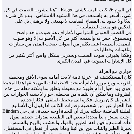
في اليوم 26 كتب المستكشف Kagge : “هنا يتشرب الصمت في كل
شيء. اشعر به واسمعه. في هذا المشهد اللامتناهي ، يبدو كل شيء
أبديًا ولا حدود له. الفضاء الصامت لا يهددني ولا يرهبني بل على
العكس هو مبعث للطمأنينة “.
في القطب الجنوبي المترامي الأطراف هنا صوت واحد واضح
ومسموع، أحس به واسمعه أكثر من كل الأصوات إلا وهو صوت
الصمت. أسمعه اعلى بكثير من أصوات صخب المدن من سيارات
وتلفونات وقطارات.
وهكذا يخبرني صوت الصمت ويحذرني بشكل واضح أكثر بكثير من
كل الإشارات الصوتية في المدن الكبرى.
حواري مع العزلة
كان المستكشف في عزلة تامة لا يجد أمامه سوى الأفق ومحيطه
القريب، ومع مرور الأيام أصبحت الانطباعات التي يخلقها هذا المحيط
أقوى وبدأ حوارا دام طويلا مع محيطه يتعلق بما يمكنه فعله في هذه
الظروف وما يمكن أن يتلقاه من محيطه، حوار لا يشبه الحوارات بين
البشر بل كان يرسل فكرة الى محيطه ليتلقى أفكارا جديدة.
هذا الحوار غير من شخصية وقدرات الكاتب اذا يقول أن الأسابيع
القليلة الماضية جعلته يدرك أن للحياة أوجه جديدة . في حي Blindern
، حيث يعيش ، بدأ مجددا يصغي الى الطبيعة بقدرات جديدة. يقول
بدأت استمع وأفهم لغة الطيور والهواء والعشب والريح والشمس.
يخبرنا الطير والنبات من أين أتينا وماذا يجب أن نفعل في المستقبل.
ولا يوجد أي شيء قد حدث معي ليمنحني هذه القدرات غير العزلة