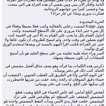
التامة وأفكر الآن بيني وبين نفسي أن هذه العزلة هي التي منحت
بوذا وعيسى كثيرا من جوانبهم الروحانية.
ففكرت بدوري وماذا عن غار حراء؟
الحرية المحدودة
يقول Kagge اتسمت رحلتي بالفعالية وكنت فعلا نشيطا وفعالا في
كل شيء حتى اثناء مروري على تلك الاسطح المتجمدة، وكنت
أحاول القيام بكل ما يجب علي القيام به، إلا أنني في الخيمة كنت
أقوم بعملين في وقت واحد، ولم اسمح للظروف أن تكون عائقا ولا
حتى عن القراءة فكنت اقرأ المهم بالنسبة لي وبعدها استخدم الورق
كورق تواليت.
السر وراء حياة طيبة تعلمته من على سطح الجليد هو بأن أسمح
للسعادات أن تكون بسيطة وسهلة.
ذكرتني هذه الكلمات بما قرأته وهو يصف مذاق أفضل مشمش في
الحياة، كتب ذلك في دفتر يومياته.
“في اليوم الثامن وأنا في الطريق إلى القطب الجنوبي ، اكتشفت أن
حساء دقيق الشوفان له رائحة زنخة. خفت من شربها فاضطررت
إلى سكبها على الثلج. وكتبت في دفتر يومياتي:
أتفحص الثلج أمامي. لقد غاص الحساء في الثلج وبقيت قطع
المشمش المجفف على السطح، لم يطاوعني قلبي على ترك
المشمش. خلعت قفاز يدي الأيمن وبدأت التقط المشمش واحدة تلو
الأخرى، عمل شاق وبارد. حشوت المشمش في فمي لبست القفاز