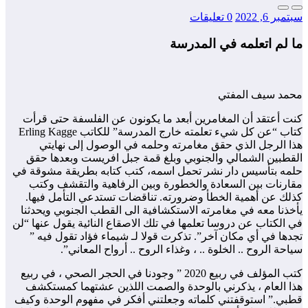
سبتمبر 6, 2022
0 تعليقات
ما لم اتعلمه في المدرسة
محمد سيف المفتي
كنت أعتقد أن المغامرين أبعد ما يكونون عن الفلسفة حتى قرأت
كتاب “عن كل شيء تعلمته خارج المدرسة” للكاتب Erling Kagge
هذا الرجل الذي حقق مغامرته وحلمه في الوصول إلى نهايتي
القطبين الشمالي والجنوبي وبلغ قمة جبل افريست وبعدها حقق
حلمه بتأسيس دار نشر تحمل اسمه، كتب كتابه بطريقة مشوقة في
مقارنات بين السعادة والخطورة وبين الرفاهية والتقشف وكتب
كذلك عن أهمية الخطأ وضرورته. تناقضات تستدعي التأمل فيها.
يأخذنا معه في مغامرته الاستكشافية الى القطب الجنوبي ويحدثنا
في الكتاب عن دروسا تعلمها في تلك الاصقاع النائية يقول عنها “لن
تجدها في أي مكان آخر”. تذكرت قولا لـ شيماء فؤاد تقول فيه ”
سياحة الروح .. الخلوة .. ، وغذاء الروح .. أرواح المعاني”.
كتب المؤلف في ربيع 2020 ” وجودنا في الحجر الصحي ، في ربيع
هذا العام ، يذكرني بالوحدة والصمت اللذين عشتهما كمستكشف
قطبي.” استوقفتني كلماته وجعلتني أفكر في مفهوم الوحدة وكيف