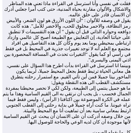
فقلت في نفسي وأنا استرسل في القراءة ماذا تعني هذه المناظر
والاشكال والألوان مقارنة بحياة المدنية، حتى كتب أمرا جعلني أدرك
أن الانسان قادر على خلق عالمه.
يقول في وصفه للألوان : “أن اللون الأزرق هو لون الشعر، والأبيض
رمز النظافة، والاحمر مخلوق للحب، والاخضر للأمل”. هذه كانت
دوافعه وحواره الذاتي قبل أن يقول ” أن هذه التقسيمات لا تنطبق
على حياتنا العادية، إن التعايش مع الطبيعة أصبح كل عالمي وازداد
ارتباطي بمحيطي يوما بعد يوم وكأن كل هذه التفاصيل هي افراد
مجتمع مع العلم أنه لا توجد تغييرات جذرية في المحيط بل في فقط
في رأسي أو كما يقول “التغيرات تحدث في المسافة المحصورة بين
اذني اليمنى واليسرى”.
وبينما انا استرسل في القراءة بدأت اطرح هذا السؤال على نفسي،
هل معاني الحياة ترتبط فقط بجعل المحيط جميلا، لربما يكون
الماخور بيتا جميلا فمن أين تأتي القيم. مع استمرار رحلته يتطرق
مستكشف القطب الى هذه النقطة ويقول:
ما هو جميل ينتمي إلى الطبيعة، ولكن لكي لا نحصر محيطنا بمفردة
الجمال فحسب ، بل يجب أن نرتقي به الى القيم السامية وهذا ما يتم
عمله في الكرة الموضوعة بين اكتافنا ( الرأس) ، وليس فقط فيما
تراه عيوننا. ما كنت أراه جميلًا في بداية رحلتي إلى القطب الجنوبي
ارتبط بمعاني سامية بعد أن تماهيت أنا مع المحيط والبيئة.
من خلال وصفه أدركت أن على الانسان أن يبحث عن القيم السامية
لأنها موجودة أن كان لديه الوعي والحاجة للوصول اليها.
كل ما يقوله الصمت