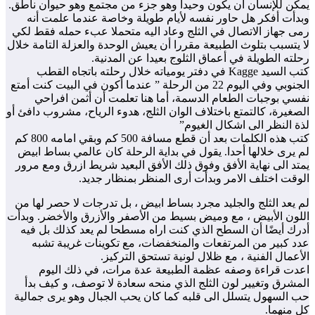
يمكن للإنسان أن يكون وحيدا وهو جزء من مجتمع وهو حيوان ناطق.
وبدأت أفكر هل حاور نفسه لأيام طويلة وخاصة عندما علمت أنه
رمى جهاز الاتصال في الثلج وعاد اليه متحملا عبء حمله فقط لكي
لا يتسبب بتلوث الطبيعة مقررا أن يعيش الوحدة والعزلة التامة خلال
رحلته الطويلة في أعماق الثلوج بعيدا عن المدنية.
كتب السيد Kagge في دفتر يومياته خلال رحلته باتجاه القطب
الجنوبي وفي اليوم 22 من الرحلة ” عندما أكون في البيت كنت أمتع
نفسي بوجبات الطعام الدسمة، أما هنا تعلمت أن أثمن افراحي
الصغيرة، كالتمتع باختلاف الوان الثلج، هدوء الرياح، مشروب دافئ أو
لذة النظر الى اشكال الغيوم”
كتب هذه الكلمات بعد أن قطع مسافة 500 كم وبقي امامه 800 كم
لم يرى خلالها أحدا. يقول في بداية الرحلة كان عالمي بساط ابيض
يمتد الى نهاية الأفق وفوق ذلك الأفق البعيد شريط ازرق ومع مرور
الوقت اختلف الامر وبدأت أرى المنظر بمنظار جديد.
لم يعد الثلج والجليد مجرد بساط ابيض ، بل تدرجات لا حصر لها من
اللون الأبيض ، مع وميض بسيط من الأصفر والأزرق والأخضر. وبدأت
أدرك أيضًا أن السطح الذي كنت اراه مسطحا لم يعد كذلك بل فيه
عدد كبير من المرتفعات والمنخفضات، مع تكوينات غريبة تشبه
الأعمال الفنية ، مع ظلال لونية تستحق التركيز.
اعدت قراءة وصفه عظمة الطبيعة عدة مرات، في ذلك اليوم
المشرق وتغيير لون الثلج الذي منحه سعادة لا توصف، و كيف بدأ
حب السهول يتسلل الى قلبه كما كان يحب الجبال وهو يرى جمالية
كل منهما.