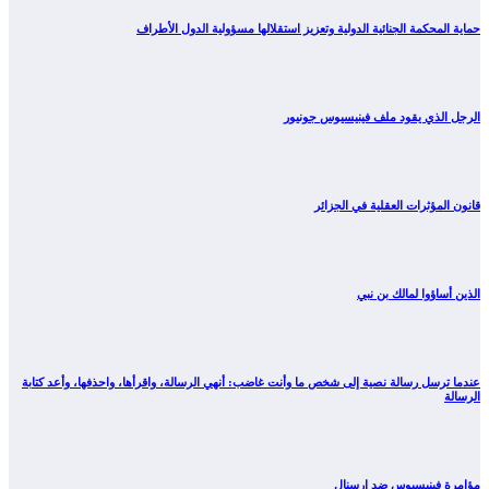
حماية المحكمة الجنائية الدولية وتعزيز استقلالها مسؤولية الدول الأطراف
الرجل الذي يقود ملف فينيسيوس جونيور
قانون المؤثرات العقلية في الجزائر
الذين أساؤوا لمالك بن نبي
عندما ترسل رسالة نصية إلى شخص ما وأنت غاضب: أنهي الرسالة، واقرأها، واحذفها، وأعد كتابة
الرسالة
مؤامرة فينيسيوس ضد ارسنال