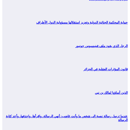
حماية المحكمة الجنائية الدولية وتعزيز استقلالها مسؤولية الدول الأطراف
الرجل الذي يقود ملف فينيسيوس جونيور
قانون المؤثرات العقلية في الجزائر
الذين أساؤوا لمالك بن نبي
عندما ترسل رسالة نصية إلى شخص ما وأنت غاضب: أنهي الرسالة، واقرأها، واحذفها، وأعد كتابة
الرسالة