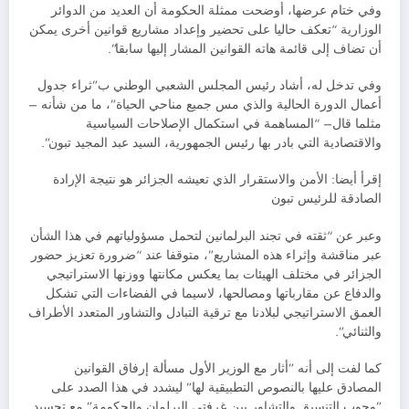
وفي ختام عرضها، أوضحت ممثلة الحكومة أن العديد من الدوائر
الوزارية “تعكف حاليا على تحضير وإعداد مشاريع قوانين أخرى يمكن
أن تضاف إلى قائمة هاته القوانين المشار إليها سابقا”.
وفي تدخل له، أشاد رئيس المجلس الشعبي الوطني ب”ثراء جدول
أعمال الدورة الحالية والذي مس جميع مناحي الحياة”، ما من شأنه –
مثلما قال– “المساهمة في استكمال الإصلاحات السياسية
والاقتصادية التي بادر بها رئيس الجمهورية، السيد عبد المجيد تبون”.
إقرأ أيضا: الأمن والاستقرار الذي تعيشه الجزائر هو نتيجة الإرادة
الصادقة للرئيس تبون
وعبر عن “ثقته في تجند البرلمانين لتحمل مسؤولياتهم في هذا الشأن
عبر مناقشة وإثراء هذه المشاريع”، متوقفا عند “ضرورة تعزيز حضور
الجزائر في مختلف الهيئات بما يعكس مكانتها ووزنها الاستراتيجي
والدفاع عن مقارباتها ومصالحها، لاسيما في الفضاءات التي تشكل
العمق الاستراتيجي لبلادنا مع ترقية التبادل والتشاور المتعدد الأطراف
والثنائي”.
كما لفت إلى أنه ”أثار مع الوزير الأول مسألة إرفاق القوانين
المصادق عليها بالنصوص التطبيقية لها” ليشدد في هذا الصدد على
”وجوب التنسيق والتشاور بين غرفتي البرلمان والحكومة” مع تجسيد