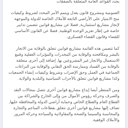
يحدد القواعد العامة المتعلقة بالصفقات
العمومية ومشروع قانون يعدل ويتمم الأمر المحدد لشروط وكيفيات
منح الامتياز على الأراضي التابعة للأملاك الخاصة للدولة والموجهة
لإنجاز مشاريع استثمارية, فضلا عن مشاريع قوانين تتضمن تدابير
خاصة في إطار تعزيز الوحدة الوطنية, فضلا عن القانون الأساسي
للقضاء وقانون القضاء العسكري.
كما تتضمن هذه القائمة مشاريع قوانين تتعلق بالوقاية من الاتجار
بالبشر ومكافحته والوقاية من المخدرات والمؤثرات العقلية وقمع
الاستعمال والاتجار غير المشروعين بها, إضافة إلى أخرى متعلقة
بالوقاية من الفساد وممارسة الحق النقابي والوقاية من النزاعات
الجماعية في العمل وحق الإضراب وشروط وكيفيات إنشاء الجمعيات
وكذا مشاريع قوانين تتعلق بالأحزاب السياسية والبلدية والولاية.
ومن المنتظر أيضا إيداع مشاريع قوانين أخرى تتصل بمجالات النقد
والصرف وحركة رؤوس الأموال من وإلى الخارج والشراكة بين
القطاع العام والقطاع الخاص وحماية أراضي الدولة والمحافظة عليها,
تضاف إليها مشاريع قوانين أخرى تتعلق بقطاعات المناجم والتجارة
والمحاسبة والسينما والصحة والمقاولاتية والسياحة وحركة المرور
والأملاك الوقفية.