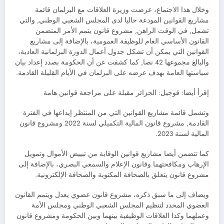
وخلال هذا الاجتماع، عرضت وزيرة العلاقات مع البرلمان قائمة
مشاريع القوانين المودعة حاليا لدى المجلس الشعبي الوطني, والتي
تشمل, في الوقت الراهن, مشروع قانون يتمم الأمر المتضمن
القانون الأساسي العام للوظيفة العمومية، بالإضافة إلى مشاريع
القوانين التي يمكن أن تشكل جدول أعمال الدورة البرلمانية العادية،
والبالغ مجموعها 42 نصا, كما كشفت عن أن الحكومة بصدد إعداد بيان
سياستها العامة بهدف عرضه على البرلمان في الأيام القليلة القادمة.
إقرأ أيضا: قوجيل: الجزائر مقبلة على مراجعة قوانين هامة
وتشمل قائمة مشاريع القوانين التي من المنتظر إيداعها في الفترة
القادمة, مشروع قانون المالية التكميلي لسنة 2022 ومشروع قانون
المالية لسنة 2023.
كما تتضمن أيضا مشاريع قوانين الوقاية من تبييض الأموال وتمويل
الإرهاب ومكافحتهما وقانون الإعلام والسمعي البصري، بالإضافة إلى
مشروع قانون يتعلق بالصحافة المكتوبة والصحافة الإلكترونية.
ويضاف إلى ما سبق ذكره، مشروع قانون عضوي يعدل ويتمم القانون
العضوي المحدد لتنظيم المجلس الشعبي الوطني ومجلس الأمة
وعملهما وكذا العلاقات الوظيفية بينهما وبين الحكومة ومشروع قانون