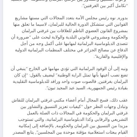
“تكامل أكبر بين الغرفتين”.
بدوره, نوه رئيس مجلس الأمة بتعدد المجالات التي مستها مشاريع
القوانين التي ستشكل الدورة الحالية للبرلمان، لاسيما ما تعلق منها
بمشروع القانون العضوي الناظم للعلاقات بين غرفتي البرلمان
والحكومة ومشروعي قانوني البلدية والولاية ليحث على “ضرورة أن
تتصدى الدبلوماسية البرلمانية لمهامها على أكمل وجه من أجل
الدفاع عن مصالح الجزائر في مختلف المنظمات البرلمانية الدولية
والإقليمية والقارية”.
ونبه إلى أن الوفود البرلمانية التي تؤدي مهامها في الخارج “ينبغي أن
تضع نصب أعينها بأنها تمثل الراية الوطنية” ليضيف بالقول: “إن كان
البرلمان بغرفتين, فالصوت صوت واحد ورافد للدبلوماسية التقليدية
بقيادة رئيس الجمهورية، السيد عبد المجيد تبون”.
عقب ذلك، فسح المجال أمام أعضاء مكتبي غرفتي البرلمان للنقاش
وتبادل وجهات النظر حول “كيفيات تعزيز التنسيق والتشاور بين
غرفتي البرلمان والحكومة في المجالات ذات الصلة بالعمل
التشريعي والرقابي وكذا الدبلوماسية البرلمانية، والتي تستوجب
مزيدا من التنسيق بين البرلمان والحكومة, بالإضافة إلى إمكانية
القيام ببعثات استعلامية مؤقتة موحدة بين المجلسين”, يتابع المصدر