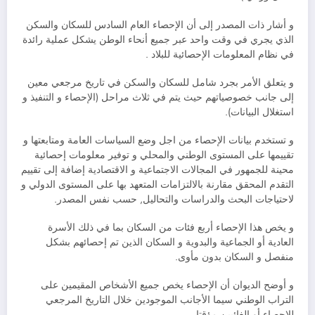
و أشار ذات المصدر إلى أن الإحصاء العام السادس للسكان والسكن
الذي يجري في وقت واحد عبر جميع أنحاء الوطن يشكل عملية رائدة
في نظام المعلومات الإحصائية للبلاد .
و يتعلق الأمر بجرد شامل للسكان والسكن في تاريخ مرجعي معين
إلى جانب خصوصياتهم حيث يتم في ثلاث مراحل (الإحصاء و التنفيذ و
استغلال البيانات).
و تستخدم بيانات الإحصاء من اجل وضع السياسات العامة ومتابعتها و
تقييمها على المستوى الوطني والمحلي و توفير معلومات إحصائية
محينة للجمهور في المجالات الاجتماعية و الاقتصادية إضافة إلى تقييم
التقدم المحقق مقارنة بالالتزامات المتعهد بها على المستوى الدولي و
لاحتياجات البحث والدراسات والتحاليل, حسب نفس المصدر.
و يخص هذا الإحصاء أربع فئات من السكان بما في ذلك الأسرة
العادية أو الجماعية والبدوية و السكان الذين تم إحصائهم بشكل
منفصل و السكان بدون مأوى.
و أوضح الديوان أن الإحصاء يخص جميع الأشخاص المقيمين على
التراب الوطني سيما الأجانب الموجودين خلال التاريخ المرجعي
للإحصاء أو الغائبين مؤقتا.