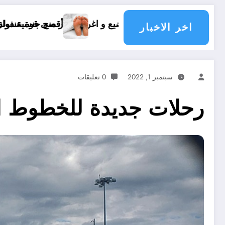
رب قرار منح جنسية دولة
أقصى قوة عنفوان الرجل جنسيا في اي سن .. نصائح لتق
اخر الاخبار
سبتمبر 1, 2022
0 تعليقات
رحلات جديدة للخطوط ال