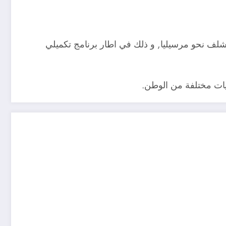
مطار الشلف نحو باريس و رحلة (01) في الأسبوع من مطار الشلف نحو مرسيليا, و ذلك في اطار برنامج تكميلي
يات مختلفة من الوطن.