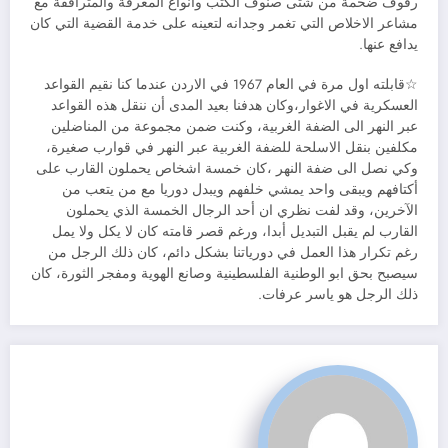
رفوف ضخمة من شتى صنوف الكتب وانواع المعرفة والمترافقة مع
مشاعر الاخلاص التي تغمر وجدانه لتعينه على خدمة القضية التي كان
يدافع عنها.
☆قابلته اول مرة في العام 1967 في الاردن عندما كنا نقيم القواعد
العسكرية في الاغوار،وكان هدفنا بعيد المدى أن ننقل هذه القواعد
عبر النهر الى الضفة الغربية، وكنت ضمن مجموعة من المناضلين
مكلفين بنقل الاسلحة للضفة الغربية عبر النهر في قوارب صغيرة،
وكي نصل الى ضفة النهر ،كان خمسة اشخاص يحملون القارب على
أكتافهم ويبقى واحد يمشي خلفهم ويبدل دوريا مع من يتعب من
الآخرين، وقد لفت نظري ان أحد الرجال الخمسة الذي يحملون
القارب لم يقبل التبديل أبدا، ورغم قصر قامته كان لا يكل ولا يمل
رغم تكرار هذا العمل في دورياتنا بشكل دائم، كان ذلك الرجل من
سيصبح بحق ابو الوطنية الفلسطينية وصانع الهوية ومفجر الثورة، كان
ذلك الرجل هو ياسر عرفات.