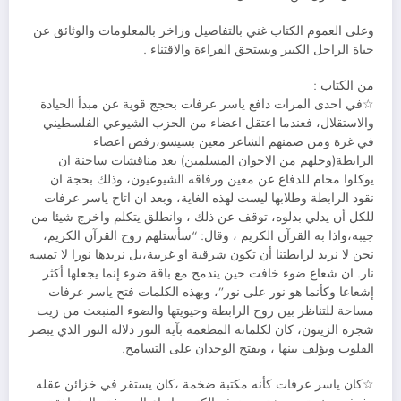
وعلى العموم الكتاب غني بالتفاصيل وزاخر بالمعلومات والوثائق عن
حياة الراحل الكبير ويستحق القراءة والاقتناء .
من الكتاب :
☆في احدى المرات دافع ياسر عرفات بحجج قوية عن مبدأ الحيادة
والاستقلال، فعندما اعتقل اعضاء من الحزب الشيوعي الفلسطيني
في غزة ومن ضمنهم الشاعر معين بسيسو،رفض اعضاء
الرابطة(وجلهم من الاخوان المسلمين) بعد مناقشات ساخنة ان
يوكلوا محام للدفاع عن معين ورفاقه الشيوعيون، وذلك بحجة ان
نقود الرابطة وطلابها ليست لهذه الغاية، وبعد ان اتاح ياسر عرفات
للكل أن يدلي بدلوه، توقف عن ذلك ، وانطلق يتكلم واخرج شيئا من
جيبه،واذا به القرآن الكريم ، وقال: “سأستلهم روح القرآن الكريم،
نحن لا نريد لرابطتنا أن تكون شرقية او غربية،بل نريدها نورا لا تمسه
نار. ان شعاع ضوء خافت حين يندمج مع باقة ضوء إنما يجعلها أكثر
إشعاعا وكأنما هو نور على نور”، وبهذه الكلمات فتح ياسر عرفات
مساحة للتناظر بين روح الرابطة وحيويتها والضوء المنبعث من زيت
شجرة الزيتون، كان لكلماته المطعمة بآية النور دلالة النور الذي يبصر
القلوب ويؤلف بينها ، ويفتح الوجدان على التسامح.
☆كان ياسر عرفات كأنه مكتبة ضخمة ،كان يستقر في خزائن عقله