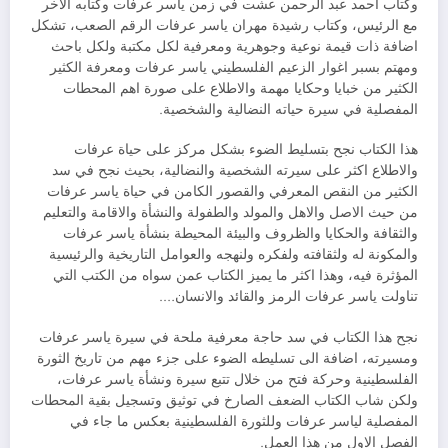
وكتاب احمد عبد الرحمن عشت في زمن ياسر عرفات وكتابه الاخر
مع الرئيس، وكتاب رشيدة مهران ياسر عرفات الرقم الصعب، تشكل
اضافة ذات قيمة نوعية وجوهرية ومعرفية لكل مكتبة ولكل باحث
ومهتم بسبر اغوار الزعيم الفلسطيني ياسر عرفات ومعرفة الكثير
الكثير من خبايا وحكايا مهمة والاطلاع على صورة اهم المحطات
المفصلية في سيرة حياته النضالية والشخصية.
هذا الكتاب نجح بتسليط الضوء بشكل مركز على حياة عرفات
والاطلاع اكثر على سيرته الشخصية والنضالية، بحيث نجح في سد
الكثير من النقص المعرفي والقصور الكامن في حياة ياسر عرفات
من حيث الاصل والاهل والمولد والطفولة والنشأة والاقامة والتعليم
والثقافة والحكايا والظروف والبيئة المحيطة بنشأة ياسر عرفات
والمكونة له ولثقافته ولفكره ولنهجه والعوامل التاريخية والرئيسية
المؤثرة فيه، وهذا اكثر ما يميز الكتاب عمن سواه من الكتب التي
تناولت ياسر عرفات الرمز والقائد والانسان….
نجح هذا الكتاب في سد حاجة معرفية ملحة في سيرة ياسر عرفات
ومسيرته، اضافة الى تسليطه الضوء على جزء مهم من تاريخ الثورة
الفلسطينية وحركة فتح من خلال تتبع سيرة ونشأة ياسر عرفات،
ولكن شاب الكتاب الضعف الصارخ في توثيق وتسجيل بقية المحطات
المفصلية لياسر عرفات وللثورة الفلسطينية بعكس ما جاء في
الفصل الاول من هذا العمل.