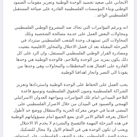
الايجابي على صعيد تجسيد الوحدة الوطنية وتعزيز مقومات الصمود
الوطني وبناء المؤسسات الفلسطينية القادرة على صياغة المستقبل
الفلسطيني الواعد .
انه وبرغم المؤامرات التي تحاك ضد المشروع الوطني الفلسطيني
ومحاولات البعض العمل على خدمة مصالحة الشخصية وتلك
المحاولات التي تستهدف وحدة الشعب الفلسطيني ستزداد في
المرحلة المقبلة بعد ان فشل الاحتلال والمحاور الاقليمية بتفتيت
ومصادرة القرار الوطني الفلسطيني المستقل، وان الرد على كل
ذلك يكون بمزيد من الوحدة والتلاحم، فالوحدة الوطنية هي وحدها
القادرة على افشال هذه المخططات والمحاولات وهي وحدها من
يقودنا الى النصر وانجاز اهدافنا الوطنية.
يجب العمل على الحفاظ على الوحدة الوطنية واستردادها وتعزيز
الشراكة الفلسطينية وصون الحقوق الفلسطينية وتوسيع قاعدة
التلاحم الميداني امام تلك المؤامرات ومواجهة العدوان الاسرائيلي
الهمجي والصمود في الميدان من خلال الاصرار الفلسطيني على
المضى قدما في خوض معركة الحرية والاستقلال ووضع حد لأطول
احتلال يعرفه العالم الامر الذي يضع الجميع امام مسؤولياتهم الوطنية
في هذه المرحلة المهمة فالتفسخ والتشرذم لا يخدم الا الاحتلال
ويجب ان تكون الوحدة هي في المقام الاول ولا مجال للتشكيك
بوحدة الصف الفلسطيني وقدرة الشعب الفلسطيني على استنهاض