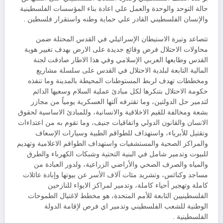
حالة التوحد والوحدة والعمل علي اعادة بناء المؤسسات الفلسطينية
والإنسان الفلسطيني القادر علي حماية وطنه واستقرار فلسطين .
تتصاعد وتيرة الاستيطان الإسرائيلي في القدس المحتلة ضمن
محاولات الاحتلال فرض وقائع جديدة على الارض بهدف تغيير هوية
القدس وطابعها العربي الإسلامي وفي هذا الاطار صادقت لجنة
المالية التابعة لبلدية الاحتلال في القدس على سلسلة مشاريع
ومخططات تهدف لربط المستوطنات المحيطة بالمدينة وما تنفذه
حكومة الاحتلال بتنكرها لكل مبادئ عملية السلام وسعيها الدائم
لتدمير حل الدولتين، وما تقترفه آلتها العسكرية يومياً من مجازر
بشعة ومخالفة للقيم الاخلاقية والانسانية، وللمبادئ الاساسية لحقوق
الانسان والقانون الدولي واتفاقيات جنيف، وما تقوم به من اعتداءات
وتقتيل للأبرياء، واستهداف للطواقم الطبية وسيارات الإسعاف
والمراكز الصحية والمستشفيات واستهداف الطواقم الاعلامية وتهديم
للبيوت وتدمير شامل في البنية التحتية وشبكات الكهرباء والطرق
والمياه والصرف الصحي والأراضي الزراعية، ولدور العبادة من
مساجد وكنائس، وتشريد مئات آلاف الأسر عن بيوتها وإبادة عائلات
كاملة وتهجير أحياء كاملة، وتدمير لمراكز الايواء للنازحين
الفلسطينيين التابعة للأمم المتحدة، هو مخطط لاغتيال الطموحات
الوطنية للشعب الفلسطيني وتدمير اي فرص لإقامة الدولة
الفلسطينية .