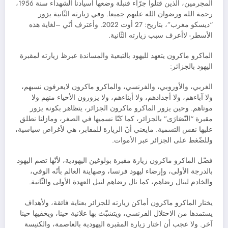
المجرمين، الذين قتلوا جرّاء قنبلة وضعها أسيادنا الشهداء سنة 1956،
رحمة الله ورضوان الله عليهم جميعا. وفي زيارته الثّانية يزور
“ديسكو مغرب”، بتاريخ: 27 أوت 2022. وأعترف أنّي –لغاية هذه
الأسطر- لاأعرف سبب زيارته الثّانية.
الماكرو ماكرون يتعهد لليهود بالتبعية والمساندة عبرظ زيارته لمقبرة
اليهود بالجزائر:
الغربي، والأوروبي، والفرنسي، والماكرو ماكرون لايعرفون نسبهم،
ولا آباءهم، ولا أجدادهم، ولا أبناءهم، ولا يزورون الأحياء منهم ولا
موتاهم. وحين يزور الماكرو ماكرون الجزائر، يتظاهر بكونه يزور
مقبرة “النّصَارَى” بالجزائر، كما كنّا نسميها في الصغر، ومازلنا نطلق
عليها نفس التسمية. مايعني أنّ الزيارة للمقابر، هي لأغراض سياسية،
وللضّغط على الجزائر عبر الأموات.
فضّل الماكرو ماكرون زيارة مقبرة بولوغين اليهودية، لأنّها تضم اليهود
بالدرجة الأولى، وإرضاء ليهود فرنسا، وصهاينة العالم بأنّه الوفي،
والخادم لينال رضاهم، كما نال رضاهم لنيل العهدة الأولى والثّانية.
يختار الماكرو ماكرون أماكن زيارته للجزائر بعناية فائقة، ولأهداف
يستمدها من الاحتلال الفرنسي، ويتشبّث بها علانية حينا، ويخفيها حينا
آخر. ولا عجب أن اختار زيارة المقبرة اليهودية بالعاصمة، والكنيسة