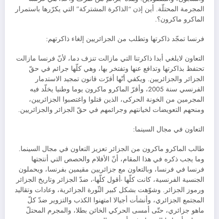
المجرمة المحتلّة. أين إذن “الذاكرة المشتركة” التي يكرّرها باستمرار
الماكرو ماكرون؟.
فرنسا تمجّد ذاكرتها وتطلب من الجزائريين إلغاء ذاكرتهم:
التعاون لايلغي أبدا ذاكرتنا التي مازالت تنزف دما، لأنّ فرنسا مازالت
تحتفظ بذاكرتها وتدافع عنها وتفتخر بها، وهي كلّها جرائم في حقّ
الجزائر والجزائريين. ويكفي أنّها أقرّت قانون تمجيد الاستدمار
الفرنسي سنة 2005، وأقرّ الماكرو ماكرون يوما وطنيا يخلّد فيه
المجرمين من الخونة الحركى، الذين قتلوا واغتصبوا الجزائريين،
ومنحهم التعويضات لخيانتهم وجرائمهم في حقّ الجزائر والجزائريين.
التعاون في مجال السينما:
طالب الماكرو ماكرون من الجزائر تعزيز التعاون في مجال السينما.
وما يجب ذكره في هذا المقام، أنّ الأفلام والحصص التي أنتجتها
فرنسا في فرنسا، وبالتعاون مع جزائريين مقيمين بفرنسا، ويحملون
الجنسية الفرنسية، كانت كلّها -أقول كلّها-، ضدّ الجزائر وتاريخ الجزائر
ورموز الجزائر. وشوّهت بشكل كبير الثّورة الجزائرية، وعادات وتقاليد
المجتمع الجزائري، وأنشأت أجيالا امتهنوا الكذب والتزوير ضدّ كلّ
ماهو جزائري، حتّى أمسى الحركي الخائن بطلا، والمجرم المحتلّ