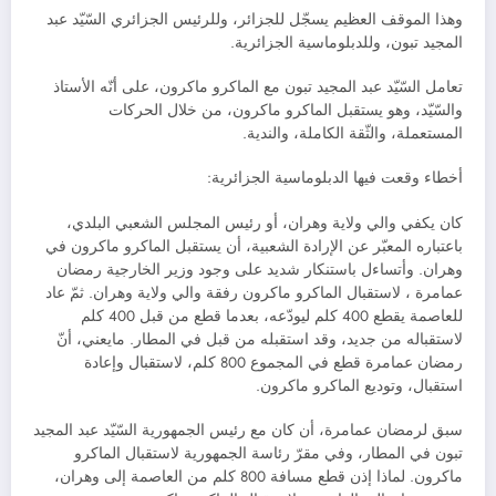
وهذا الموقف العظيم يسجّل للجزائر، وللرئيس الجزائري السّيّد عبد
المجيد تبون، وللدبلوماسية الجزائرية.
تعامل السّيّد عبد المجيد تبون مع الماكرو ماكرون، على أنّه الأستاذ
والسّيّد، وهو يستقبل الماكرو ماكرون، من خلال الحركات
المستعملة، والثّقة الكاملة، والندية.
أخطاء وقعت فيها الدبلوماسية الجزائرية:
كان يكفي والي ولاية وهران، أو رئيس المجلس الشعبي البلدي،
باعتباره المعبّر عن الإرادة الشعبية، أن يستقبل الماكرو ماكرون في
وهران. وأتساءل باستنكار شديد على وجود وزير الخارجية رمضان
عمامرة ، لاستقبال الماكرو ماكرون رفقة والي ولاية وهران. ثمّ عاد
للعاصمة يقطع 400 كلم ليودّعه، بعدما قطع من قبل 400 كلم
لاستقباله من جديد، وقد استقبله من قبل في المطار. مايعني، أنّ
رمضان عمامرة قطع في المجموع 800 كلم، لاستقبال وإعادة
استقبال، وتوديع الماكرو ماكرون.
سبق لرمضان عمامرة، أن كان مع رئيس الجمهورية السّيّد عبد المجيد
تبون في المطار، وفي مقرّ رئاسة الجمهورية لاستقبال الماكرو
ماكرون. لماذا إذن قطع مسافة 800 كلم من العاصمة إلى وهران،