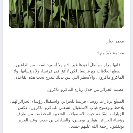
معمر حبار
مقدمة لابدّ منها:
قلتها مرارا، وأظلّ أعيدها غير نادم ولا آسف: لست من الداعين
لقطع العلاقات مع فرنسا، لكن لاأثق في فرنسا، ولا رؤسائها، ولا
الماكرو ماكرون. والأسطر التي بين يديك تندرج تحت هذه القاعدة.
عظمة الجزائر من خلال زيارة الماكرو ماكرون:
المتتبّع لزيارات رؤساء فرنسا للجزائر، واستقبال رؤساء الجزائر لهم،
يلاحظ وبوضوح غياب الاستقبال الشعبي للماكرو ماكرون، عكس
الزيارات السّابقة حيث الاستقبالات الشعبية المخصّصة من طرف
رؤساء الجزائر، هواري بومدين، والشاذلي بن جديد، وعبد العزيز
بوتفليق، رحمة الله عليهم جميعا.