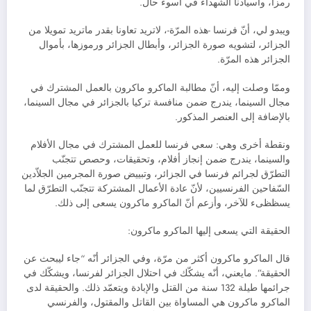
رمزا، وأسيادنا الشهداء في أسوء حال.
ويبدو لي، أنّ فرنسا -هذه المرّة-، لاتريد تعاونا بقدر ماتريد تمويلا من
الجزائر، لتشويه صورة الجزائر، وأبطال الجزائر ورموزها، بأموال
الجزائر هذه المرّة.
وممّا وصلت إليه، أنّ مطالبة الماكرو ماكرون بالعمل المشترك في
مجال السينما، يندرج ضمن منافسة تركيا بالجزائر في مجال السينما،
بالإضافة إلى العنصر المذكور.
ونقطة أخرى وهي: سعي فرنسا للعمل المشترك في مجال الأفلام
والسينما، يندرج ضمن إنجاز أفلام، وتحقيقات، وحصص تتجنّب
التطرّق لجرائم فرنسا في الجزائر، وتبييض صورة المجرمين الجلاّدين
السّفاحين الفرنسيين، لأنّ عادة الأعمال المشتركة تتجنّب التطرّق لما
يسظظىء للآخر، وأزعم أنّ الماكرو ماكرون يسعى إلى ذلك.
الحقيقة التي يسعى إليها الماكرو ماكرون:
قال الماكرو ماكرون أكثر من مرّة، وفي الجزائر أنّه “جاء ليبحث عن
الحقيقة”. مايعني، أنّه يشكّك في احتلال الجزائر لفرنسا، ويشكّك في
جرائمها طيلة 132 سنة من القتل والإبادة ويتعمّد ذلك. والحقيقة لدى
الماكرو ماكرون هي المساواة بين القاتل والمقتول، والفرنسي