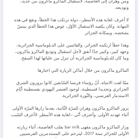
ومن وهران إلى العاصمة، لاستقبال الماكرو ماكرون من جديد،
وتوديعه.
لا أعرف -لغاية هذه الأسطر-، دولة ترتكب هذا الخطأ، وتقع في هذه
المهانة. وكان يكفيه الاستقبال الأوّل، عوض هذا الخطأ الذي يمسّ
بشخصه، وبمكانة الجزائر.
وهذا خطأ ارتكبته الجزائر، والقائمين على الدبلوماسية الجزائرية،
وحهد كبير، وكبير جدّا أنفق لأجل استقبال وتوديع الماكرو ماكرون،
وما كان للدبلوماسية الجزائرية أن تنزل من عليائها لهذا السفح.
الماكرو ماكرون من خلال أماكن الزيارة التي اختارها:
ممّا لفت الانتباه، أنّ رؤساء فرنسا السّابقين كانوا يزورون الشرق
الجزائري وتحديدا قسنطينة، لوجود العنصر اليهودي بقسنطينة أيّام
الاستدمار الفرنسي، والثّورة الجزائرية.
يزور الماكرو ماكرون وهران للمرّة الثّانية، بعدما زارها المرّة الأولى
أثناء عهدته الأولى. وأعترف أنّي –لغاية هذه الأسطر- لاأعرف السّبب.
وزار الماكرو ماكرون مقهى bar milk بقلب العاصمة، أثناء زيارته
الأولى للجزائر سنة 2017، ليترحم على المستدمرين الفرنسيين