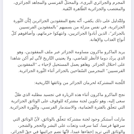
المجرم والجزائري البرىء، والمحتلّ الفرنسي والمجاهد الجزائري،
والمغتصب والجزائرية الطّاهرة النّقية.
وللتّدليل على ذلك يكفي، أنّه يضع المفقودين الجزائرين إبّاّن الثّورة
الجزائرية، في نفس منزلة من يسميهم “بالمفقودين الفرنسيين
بالجزائر”، الذين أبادوا الجزائريين، وانتهكوا حرماتهم، وأضاقوهم كلّ
أنواع العذاب والإهانة.
يريد الماكرو ماكرون مساومة الجزائر عبر ملف المفقودين، وهو
الذي يردّد دوما لاأنظر للماضي، ولا يعنيني التّاريخ لأنّي لم أكن شاهدا
على احتلال الجزائر. وهاهو يعمل المستحيل لإحياء بـ “المفقودين
الفرنسيين” المجرمين السّفاحين بالجزائر أثناء الثّورة الجزائرية.
اللّجنة المشتركة لحرمان الجزائر من وثائقها التّاريخية:
نجح الماكرو ماكرون أثناء هذه الزيارة في تجسيد مطلبه الذي ظلّ
سعى إليه، وهو تكوين لجنة مشتركة للوقوف على الوثائق الجزائرية
التي تتعلّق بالفترة العثمانية، والاستدمار الفرنسي، والثّورة الجزائرية.
مازلت أستنكر وجود لجنة مشتركة تتعلّق بالوثائق، لأنّ الوثائق التي
سرقتها فرنسا، كما سرقت وتعدّت على البشر والحجر والشجر،
والوثائق التي تريد إخفاءها عمدا، لأنّها تضم جرائمها في حقّ الجزائر،