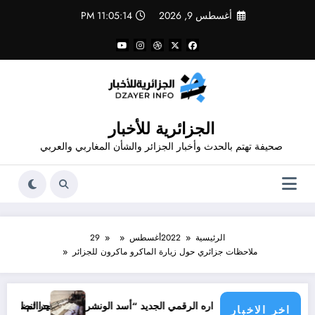
لتجاوز
أغسطس 9, 2026
11:05:15 PM
لى
لمحتوى
الجزائرية للأخبار
صحيفة تهتم بالحدث وأخبار الجزائر والشأن المغاربي والعربي
الرئيسية
2022
أغسطس
29
ملاحظات جزائري حول زيارة الماكرو ماكرون للجزائر
جرائم الاحتلال خلال حرب الإبادة
داره الرقمي الجديد “أسد الونشريس” تخليدا لنضال الشهيد الجيلالي بونعامة
اخر الاخبار