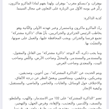
بوهران، و”ديسكو مغرب” بوهران. ولهذا يفهم لماذا الماكرو ماكرون،
ركّز في يومه الأوّل من الزيارة على التعاون في مجال السينما.
كذبة الذاكرة:
ردّد الماكرو ماكرون وباستمرار وعبر عهدته الأولى والثّانية وهو
يخاطب الرئيس الجزائري والجزائريين، بأنّ هناك “ذاكرة مشتركة”
تجمع فرنسا والجزائر، ويجب المحافظة عليها، والعمل على صونها،
والتشبّث بها.
وما يجب ذكره، أنّه لايوجد “ذاكرة مشتركة” بين القاتل والمقتول،
والمستدمر والمستدمر، والمحتلّ وصاحب الأرض، واللّص وصاحب
البيت، والمعتدي وصاحب العرض.
ويتم الحديث عن “الذاكرة المشتركة”، بين أخوين، وصديقين،
وشريكين، وحليفين، ومتنافسين وبغضّ النظر عن درجة الاتّفاق،
والاختلاف حول الوسائل، والغايات، والحاضر، والماضي، والمستقبل،
وكيفية الإنجاز.
تضم “الذاكرة المشتركة” على 132 من الاستدمار، والنّهب، والسّطو،
والنسف، والتّدمير، والتعذيب، والإهانة، وفرض الجهل، والتهجير،
والسجون، والمفقودين. وهذه جرائم من طرف واحد، هي فرنسا