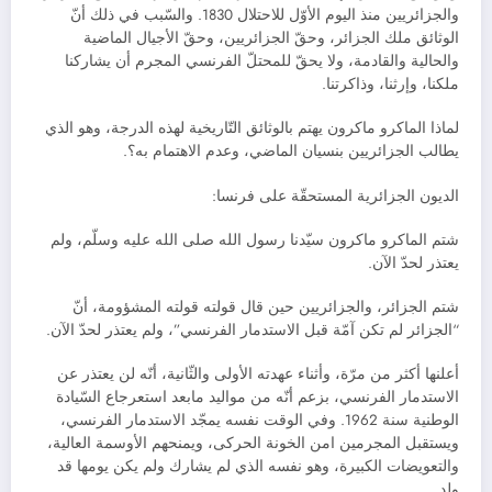
والجزائريين منذ اليوم الأوّل للاحتلال 1830. والسّبب في ذلك أنّ
الوثائق ملك الجزائر، وحقّ الجزائريين، وحقّ الأجيال الماضية
والحالية والقادمة، ولا يحقّ للمحتلّ الفرنسي المجرم أن يشاركنا
ملكنا، وإرثنا، وذاكرتنا.
لماذا الماكرو ماكرون يهتم بالوثائق التّاريخية لهذه الدرجة، وهو الذي
يطالب الجزائريين بنسيان الماضي، وعدم الاهتمام به؟.
الديون الجزائرية المستحقّة على فرنسا:
شتم الماكرو ماكرون سيّدنا رسول الله صلى الله عليه وسلّم، ولم
يعتذر لحدّ الآن.
شتم الجزائر، والجزائريين حين قال قولته قولته المشؤومة، أنّ
“الجزائر لم تكن آمّة قبل الاستدمار الفرنسي”، ولم يعتذر لحدّ الآن.
أعلنها أكثر من مرّة، وأثناء عهدته الأولى والثّانية، أنّه لن يعتذر عن
الاستدمار الفرنسي، بزعم أنّه من مواليد مابعد استعرجاع السّيادة
الوطنية سنة 1962. وفي الوقت نفسه يمجّد الاستدمار الفرنسي،
ويستقبل المجرمين امن الخونة الحركى، ويمنحهم الأوسمة العالية،
والتعويضات الكبيرة، وهو نفسه الذي لم يشارك ولم يكن يومها قد
ولد.