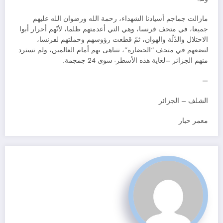
مازالت جماجم أسيادنا الشهداء، رحمة الله ورضوان الله عليهم
جميعا، في متحف فرنسا، وهي التي أعدمتهم ظلما، لأنّهم أحرار أبوا
الاحتلال والذّلّة والهوان، ثمّ قطعت رؤوسهم وحملتهم لفرنسا،
لتضعهم في متحف “الحضارة”، تتباهى بهم أمام العالمين، ولم تسترد
منهم الجزائر –لغاية هذه الأسطر- سوى 24 جمجمة.
—
الشلف – الجزائر
معمر حبار