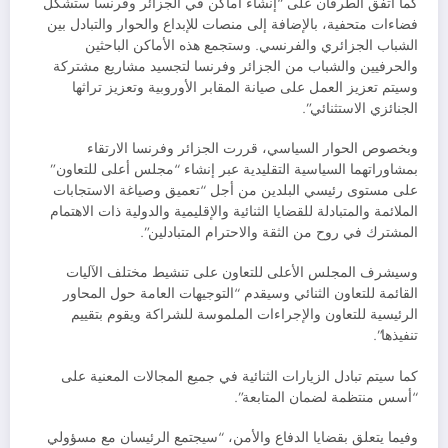
كما اتفق الطرفان على “إنشاء أماكن في الجزائر وفرنسا ستشكل
فضاءات متحفية، بالإضافة إلى منصات للإبداع والحوار والتبادل بين
الشباب الجزائري والفرنسي. وستجمع هذه الأماكن الباحثين
والحرفيين والشباب من الجزائر وفرنسا لتجسيد مشاريع مشتركة
وسيتم تعزيز العمل على صيانة المقابر الأوروبية وتعزيز تراثها
الجنائزي الاستثنائي”.
وبخصوص الحوار السياسي، قررت الجزائر وفرنسا الارتقاء
بمشاوراتهما السياسية التقليدية عبر إنشاء “مجلس أعلى للتعاون”
على مستوى رئيسي البلدين من أجل “تعميق وصياغة الاستجابات
الملائمة والمتبادلة للقضايا الثنائية والإقليمية والدولية ذات الاهتمام
المشترك في روح من الثقة والاحترام المتبادلين”.
وسيشرف المجلس الأعلى للتعاون على تنشيط مختلف الآليات
القائمة للتعاون الثنائي وسيقدم “التوجيهات العامة حول المحاور
الرئيسية للتعاون والإجراءات الملموسة للشراكة ويقوم بتقييم
تنفيذها”.
كما سيتم تبادل الزيارات الثنائية في جميع المجالات المعنية على
“أسس منتظمة لضمان المتابعة”.
وفيما يتعلق بقضايا الدفاع والأمن، “سيجتمع الرئيسان مع مسؤولي