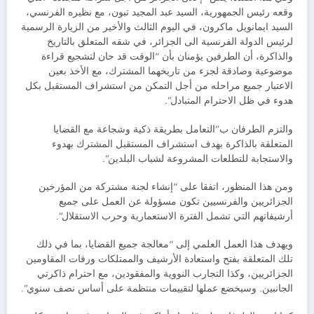
وقعه رئيس الجمهورية، السيد عبد المجيد تبون، مع نظيره الفرنسي،
السيد ايمانويل ماكرون، في اليوم الثالث والأخير من الزيارة الرسمية
لرئيس الدولة الفرنسية الى الجزائر، في شقه المتعلق بالتاريخ
والذاكرة، أن الطرفين يؤمنان بأن “الوقت قد حان لتشجيع قراءة
موضوعية وصادقة لجزء من تاريخهما المشترك، مع الأخذ بعين
الاعتبار جميع مراحله من أجل التمكن من استشراف المستقبل بكل
هدوء في ظل الاحترام المتبادل”.
والتزم الطرفان ب”التعامل بطريقة ذكية وشجاعة مع القضايا
المتعلقة بالذاكرة بهدف استشراف المستقبل المشترك بهدوء
والاستجابة للتطلعات المشروعة لشباب البلدين”.
ومن هذا المنظور، اتفقا على “إنشاء لجنة مشتركة من المؤرخين
الجزائريين والفرنسيين تكون مسؤولة عن العمل على جميع
أرشيفاتهم التي تشمل الفترة الاستعمارية وحرب الاستقلال”.
ويهدف هذا العمل العلمي إلى “معالجة جميع القضايا، بما في ذلك
تلك المتعلقة بفتح واستعادة الأرشيف والممتلكات ورفات المقاومين
الجزائريين، وكذا التجارب النووية والمفقودين، مع احترام ذاكرتي
الجانبين. وسيخضع عملها لتقييمات منتظمة على أساس نصف سنوي”.