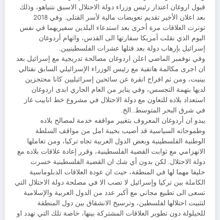
قبول اروغان اعتذار رئيس وزراء دولة الاحتلال الاسبق نتنياهو، وذلك
بعد اعلان الأخير تقديم تعويضات مالية لأسر القتلى. وفي 2018
توترت العلاقات مرة أخرى بعد استدعاء البلدين سفيريهما في نفس
اليوم الذي نقلت أمريكا سفارتها الى القدس، واتهام أردوغان
إسرائيل بإرهاب دولة بعد قتلها عشرات الفلسطينيين.
وفي نوفمبر الماضي اعلن اردوغان مصالحة تدريجية مع إسرائيل بعد
ان اجرى مكالمة هاتفية مع رئيس الوزراء الإسرائيلي السابق نفتالي
بينيت، ومن ثم افراج انقرة عن سائحين إسرائيليين كانا محتجزين
لديها بتهمة التجسس، وفي يناير من العام الجاري ابدى اردوغان
استعداد بلاده للتعاون مع دولة الاحتلال في مشروع خط انابيب غاز
في شرق البحر المتوسط..الخ.
يبدو ان أردوغان المعروف بتغيير مواقفه خدمة لمصالح بلاده
وطموحاته السياسية قد أصيب بخيبة امل من مواقف السلطة
الوطنية الفلسطينية وبعض الدول العربية تجاه تركيا، ومن تعاملها
الانهزامي مع ثوابت القضية الفلسطينية، وقرر إعادة علاقات بلاده مع
دولة الاحتلال. لكن بدون أي شك ان القضية الفلسطينية خسرت
حليفا مهما لها في المنطقة، حيث ان عودة العلاقات الدبلوماسية
الكاملة بين تركيا وإسرائيل لا تصب الا في مصلحة دولة الاحتلال التي
تسعى الى تطبيع مجاني مع أكبر عدد من الدول العربية والإسلامية
لتثبيت احتلالها لفلسطين، وترسيخ الانشقاق بين دول المنطقة
للحيلولة دون تطوير العلاقات المشتركة بينها، خاصة تلك التي تهدد او