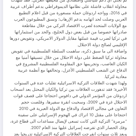
لم تجني أي دعم سياسي واقتصادي من محيطها العربي؛ فقد شهدت
محاولة انقلاب فاشلة على نظامها الديموقراطي بدعم أطراف عربية
في 2016، وواجه اردوغان حملة مسعورة من قبل اعلام التطبيع
العربي وصلت لحد اتهامه بدعم الإرهاب؛ ونسق المطبوعون العرب
مع الولايات المتحدة لضرب الاقتصاد التركي من خلال مقاطعة
صادراتها خصوصا من قبل بعض دول الخليج، والحد من استثماراتها
في تركيا لضرب قيمة عملتها مقابل الدولار الامريكي، وتقويض دورها
الإقليمي لصالح دولة الاحتلال.
واضافة الى ما سبق ذكره، ساهمت السلطة الفلسطينية في تقويض
محاولة تركيا الضغط على دولة الاحتلال من خلال تنسيقها أمنيا مع
الكيان الغاصب، وتجريمها حق المقاومة الفلسطينية المشروع في
الدفاع عن الشعب الفلسطيني الأعزل، وتحالفها مع أنظمة عربية
معادية لتركيا.
ولهذا شهدت العلاقات التركية الاسرائيلية تقلبات عدة في السنوات
الأخيرة؛ فقد تدهورت العلاقات بين تركيا والكيان المحتل بعد انسحاب
اردوغان من المؤتمر الدولي في دافوس احتجاجا على قصف قوات
الاحتلال غزة في 2009، وسحبت انقرة سفيرها، وقلصت حجم
التعاون في مجالي الاقتصاد والدفاع مع الدولة العبرية في 2010
احتجاجا على مقتل 10 اتراك في الهجوم الإسرائيلي على سفينة
“مرمرة” التركية التي كانت تسعى لإيصال مساعدات الى قطاع غزة،
وفك الحصار الذي تفرضه إسرائيل عليها منذ العام 2007.
وبعد ثلاث سنوات انفرجت العلاقات التركية الإسرائيلية تدريجيا بعد