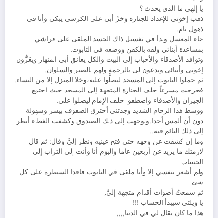
يا إلهي ما الذي يحدث ؟
ذهب إخوتي للإعداد للجنازة وخرَّ أبي على الكرسي يبكي وأنا في
ذهول تام.
جاء المغسل وبدأ في تغسيل ذاك الجسد الملقى على فراشي
بمساعدة أبنائي ولفه بالكفن ووضعه في التابوت.
وتوافد الأصدقاء والأحباب إلى البيت والكل يعانق أبي المنهار ويعَزُّون
إخوتي وأبنائي ويدعون لي بالرحمة ولهم بالصبر والسلوان.
ثم حملوا التابوت إلى المسجد ليصلُّوا عليه،وخلا المنزل إلا من النساء.
فخرجت مسرعاً خلف الجنازة المتجهة إلى المسجد حيث اجتمع
الجيران والأصدقاء واصطفوا خلف الإمام ليصلوا علي.
ووسط هذا الزحام الشديد وجدتني أخترق الصفوف بيسر وسهولة
دون أن ألمس أحدا.وتوجهت إلى ذلك الصندوق وكشفت الغطاء أنظر
إلى ذلك النائم فيه..
وما إن كشفت عن وجهه حتى فتح عينيه ونظر إليَّ وقال: ثم قال
لازمتك ما يزيد عن أربعين عاما واليوم أنا وأنت إلى التراب إلى
الحساب
ولم أشعر بنفسي إلا وأنا ملقى في التابوت فاقدا السيطرة على كل
شئ
ثم سمعتُ أصوات أقدام متجهة إليَّ,
يا ويلتى سيبدأ الحساب !!!
هذا ما كان يقال لي في الدنيا,,,,