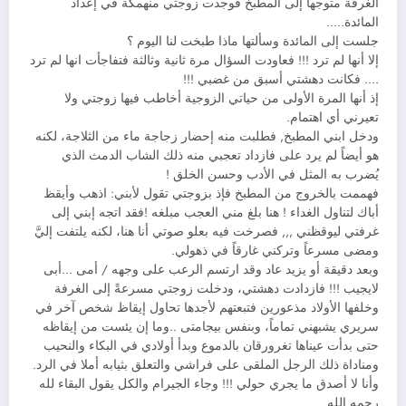
الغرفة متوجها إلى المطبخ فوجدت زوجتي منهمكة في إعداد
المائدة…..
جلست إلى المائدة وسألتها ماذا طبخت لنا اليوم ؟
إلا أنها لم ترد !!! فعاودت السؤال مرة ثانية وثالثة فتفاجأت انها لم ترد
…. فكانت دهشتي أسبق من غضبي !!!
إذ أنها المرة الأولى من حياتي الزوجية أخاطب فيها زوجتي ولا
تعيرني أي اهتمام.
ودخل ابني المطبخ, فطلبت منه إحضار زجاجة ماء من الثلاجة، لكنه
هو أيضاً لم يرد على فازداد تعجبي منه ذلك الشاب الدمث الذي
يُضرب به المثل في الأدب وحسن الخلق !
فهممت بالخروج من المطبخ فإذ بزوجتي تقول لأبني: اذهب وأيقظ
أباك لتناول الغداء ! هنا بلغ مني العجب مبلغه !فقد اتجه إبني إلى
غرفتي ليوقظني ,,, فصرخت فيه بعلو صوتي أنا هنا، لكنه يلتفت إليَّ
ومضى مسرعاً وتركني غارقاً في ذهولي.
وبعد دقيقة أو يزيد عاد وقد ارتسم الرعب على وجهه / أمى …أبى
لايجيب !!! فازدادت دهشتي، ودخلت زوجتي مسرعةً إلى الغرفة
وخلفها الأولاد مذعورين فتبعتهم لأجدها تحاول إيقاظ شخص آخر في
سريري يشبهني تماماً، وبنفس بيجامتى ..وما إن يئست من إيقاظه
حتى بدأت عيناها تغرورقان بالدموع وبدأ أولادي في البكاء والنحيب
ومناداة ذلك الرجل الملقى على فراشي والتعلق بثيابه أملا في الرد.
وأنا لا أصدق ما يجري حولي !!! وجاء الجيرام والكل يقول البقاء لله
رحمه الله