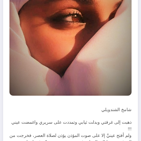
شامخ الشندويلي
ذهبت إلى غرفتي وبدلت ثيابي وتمددت على سريري واغمضت عيني
!!!
ولم أفتح عينيَّ إلا على صوت المؤذن يؤذن لصلاة العصر، فخرجت من