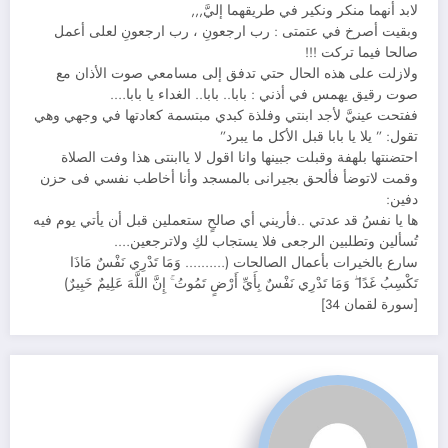
لابد أنهما منكر ونكير في طريقهما إليَّ,,,
وبقيت أصرخ في عتمتى : رب ارجعونِ ، رب ارجعونِ لعلى أعمل
صالحا فيما تركت !!!
ولازلت على هذه الحال حتي تدفق إلى مسامعي صوت الأذان مع
صوت رقيق يهمس في أذني : بابا.. بابا.. الغداء يا بابا….
ففتحت عينيَّ لأجد ابنتي وفلذة كبدي مبتسمة كعادتها في وجهي وهي
تقول: ” يلا يا بابا قبل الأكل ما يبرد”
احتضنتها بلهفة وقبلت جبينها وانا اقول لا ياابنتى هذا وفت الصلاة
وقمت لاتوضأ فألحق بجيرانى بالمسجد وأنا أخاطب نفسي فى حزن
دفين:
ها يا نفسُ قد عدتي ..فأريني أي صالحٍ ستعملين قبل أن يأتي يوم فيه
تُسألين وتطلبين الرجعى فلا يستجاب لكِ ولاترجعين….
سارع بالخيرات بأعمال الصالحات (………. وَمَا تَدْرِي نَفْسٌ مَاذَا
تَكْسِبُ غَدًا ۖ وَمَا تَدْرِي نَفْسٌ بِأَيِّ أَرْضٍ تَمُوتُ ۚ إِنَّ اللَّهَ عَلِيمٌ خَبِيرٌ)
[سورة لقمان 34]