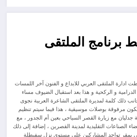
 ضبط برنامج الملتقى
ت الجاري بمدينة القصرين التونسية ، ضبطت ادارة الملتقى العربي للابداع و الفنون آخر اللمسات
الدرامية و الركحية و هذا بعد استقبال الضيوف مساء
لى جانب ذلك كلمة لمديرة الملتقى الشاعرة العربية نجوى
 تكون مرفوقة بوصلات موسيقية ، هذا فيما سيتم تنظيم
 ، أما بتاريخ 27 أوت فسيتم التوجه نحو دار الثقافة جدليان مع زيارة القصر السياحي بعين أم الجدور ، مع
اء الصناعات التقليدية لمدينة القصرين ، إضافة إلى ذلك
ائي بمقر تواجد المشاركين على مستوى نزل سفيطلة