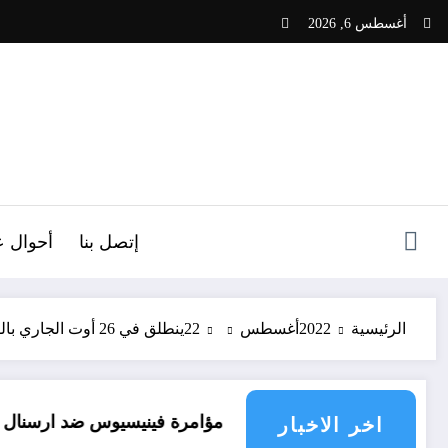
لتجاوز
أغسطس 6, 2026
لى
لمحتوى
ص
إتصل بنا
أحوال ع
الرئيسية
2022
أغسطس
22
ينطلق في 26 أوت الجاري بالقصرين التونسية ، ضبط برنامج الملتقى العربي للابداع و الفنون
مؤامرة فينيسيوس ضد ارسنال
حم
اخر الاخبار