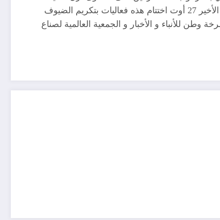
بمدينة سبيطلة يحيها الفنان العراقي محمد زكي درويش ، يتخللها عرض للأزياء و قراءات شعرية متنوعة ، ليتم في اليوم الأخير 27 أوت اختتام هذه فعاليات بتكريم الضيوف
خة وطن للأنباء و الأخبار و الجمعية العالمية لصناع