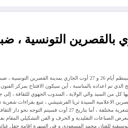
أوت الجاري بالقصرين التونسية ،
مع اقتراب موعد انطلاق الحدث الثقافي العربي و الذي سينظم أيام 26 و 27 أو
ذي تم اعداده بالمناسبة ، أين سيكون الافتتاح بمركز الفنون 
اح يلقيها كل من السيد والي الولاية ، المندوب الجهوي للثقافة ، إ
لقصرين الاعلامية السيدة ثريا الفرشيشي ، تتبع بقراءات شعرية
سهرة فنية على شرف هؤلاء الضيوف يليها أيضا قراءات شعرية مختلفة
 معرض الصناعات التقليدية و الحرف و الفن التشكيلي المقام بفض
 موسيقية للفنان محمد المسعودي و في السهرة اقامة حفل غن