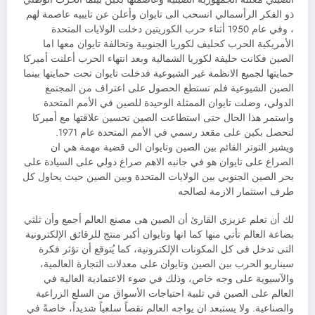
ذو الفكر الرأسمالي انسحب الى تايوان وأعلن عن تايبيه عاصمة لهم
، وفي عام 1950 أثناء حرب الكوريتين دخلت الولايات المتحدة
الأمريكية الحرب كحليف لكوريا الجنوبية وتحالفة تايوان معها اما
الصين فكانت حليفة لكوريا الشمالية وبعد انتهاء الحرب أعلنت أميركا
حمايتها لجميع الانظمة غير الشيوعية فدخلت تايوان تحت حمايتها بينما
الصين الشيوعية فلم تستطع الحصول على اعتراف من المجتمع
الدولي، وضلت تايوان الممثلة الوحيدة للصين في الأمم المتحدة
واستمر هذا الحال حتى استطاعت الصين تحسين علاقتها مع أميركا
لتحصل بكين على مقعد رسمي في الأمم المتحدة عام 1971.
و‏يشير التوتر القائم بين الصين وتايوان الى قضية مهمة هي ان
الصراع على تايوان هو في جانبه الاهم صراع دولي على السيادة على
بحر الصين الجنوبي بين الولايات المتحدة وبين الصين حيث يحاول كل
طرف استثمار الازمة لصالحه
لك أن تعلم عزيزي القارئ أن الصين هى مصنع العالم أجمع وأن ثلثي
بضاعة العالم تأتي منها كما انها وتايوان أكبر منتج للرقائق الإلكترونية
التى تدخل فى كل المكونات الإلكترونية، كما يُتوقع أن تؤثر فكرة
سيناريو الحرب بين الصين وتايوان على معدلات التجارة العالمية،
والآسيوية على وجه خاص، وذلك في ضوء الاعتمادية العالية في
العالم على الصين في تلبية احتياجات الأسواق من السلع الزراعية
والصناعية. ولا يستبعد ان يواجه العالم نقصاً سلعياً شديداً، خاصةً في