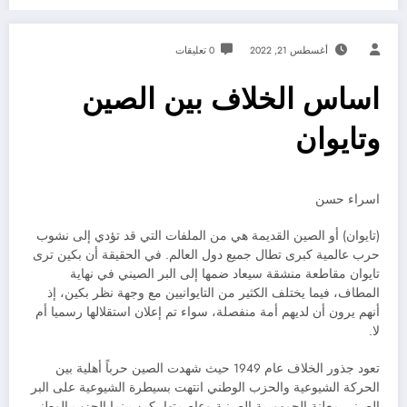
أغسطس 21, 2022
0 تعليقات
اساس الخلاف بين الصين
وتايوان
اسراء حسن
(تايوان) أو الصين القديمة هي من الملفات التي قد تؤدي إلى نشوب
حرب عالمية كبرى تطال جميع دول العالم. في الحقيقة أن بكين ترى
تايوان مقاطعة منشقة سيعاد ضمها إلى البر الصيني في نهاية
المطاف، فيما يختلف الكثير من التايوانيين مع وجهة نظر بكين، إذ
أنهم يرون أن لديهم أمة منفصلة، سواء تم إعلان استقلالها رسميا أم
لا.
تعود جذور الخلاف عام 1949 حيث شهدت الصين حرباً أهلية بين
الحركة الشيوعية والحزب الوطني انتهت بسيطرة الشيوعية على البر
الصيني معلنة الجمهورية الصينية وعاصمتها بكين بينما الحزب الوطني