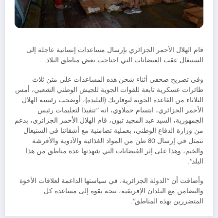
قام الهلال الأحمر الجزائري بإرسال مساعدات إنسانية عاجلة إلى
السنيغال عقب الفيضانات التي اجتاحت بعض مناطق البلاد.
وفي تصريح صحفي أثناء شحن هذه المساعدات على متن ثلاث
طائرات عسكرية تابعة للقوات الجوية للجيش الوطني الشعبي، أمس
الثلاثاء من القاعدة الجوية لبوفاريك (البليدة)، أوضحت رئيسة الهلال
الأحمر الجزائري، ابتسام حملاوي، انه “تنفيذا لتعليمات رئيس
الجمهورية، السيد عبد المجيد تبون، قام الهلال الأحمر الجزائري، بدعم
من وزارة الدفاع الوطني، بعملية تضامنية مع أشقائنا في السنيغال
تتمثل في إرسال 80 طن من المواد الغذائية والأدوية والأفرشة
والخيم، وهذا على إثر الفيضانات التي شهدتها عدة مناطق من هذا
البلد”.
وأضافت أن “الدولة الجزائرية، في سياستها الداعمة لعلاقات الأخوة
والتضامن مع البلدان الإفريقية، تتجه بقوة إلى مساعدة كل
المتضررين بهذه المناطق”.