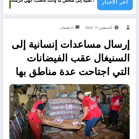
بعد ر
دما ترسل رسالة نصية إلى شخص ما وأنت غاضب: أنهي الرسالة، واقرأها، واحذف
اخر الاخبار
أغسطس 17, 2022
0 تعليقات
إرسال مساعدات إنسانية إلى
السنيغال عقب الفيضانات
التي اجتاحت عدة مناطق بها