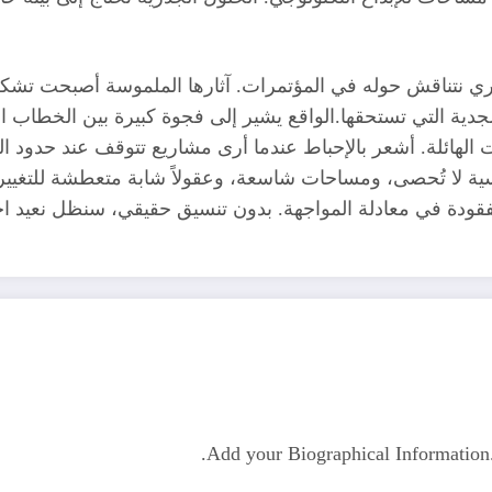
ظري نتناقش حوله في المؤتمرات. آثارها الملموسة أصبحت تشكل 
ة بالجدية التي تستحقها.الواقع يشير إلى فجوة كبيرة بين الخطا
الهائلة. أشعر بالإحباط عندما أرى مشاريع تتوقف عند حدود الت
 لا تُحصى، ومساحات شاسعة، وعقولاً شابة متعطشة للتغيير. ل
 المفقودة في معادلة المواجهة. بدون تنسيق حقيقي، سنظل نعيد ا
Add your Biographical Informatio