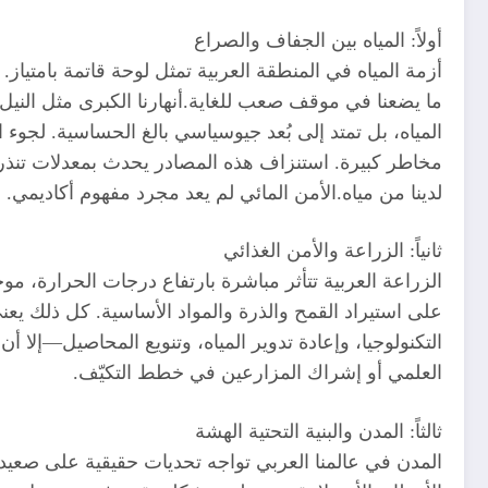
أولاً: المياه بين الجفاف والصراع
أزمة المياه في المنطقة العربية تمثل لوحة قاتمة بامتيا
ما يضعنا في موقف صعب للغاية.أنهارنا الكبرى مثل النيل و
المياه، بل تمتد إلى بُعد جيوسياسي بالغ الحساسية. لجوء
مخاطر كبيرة. استنزاف هذه المصادر يحدث بمعدلات تنذر ب
لدينا من مياه.الأمن المائي لم يعد مجرد مفهوم أكاديمي. 
ثانياً: الزراعة والأمن الغذائي
الزراعة العربية تتأثر مباشرة بارتفاع درجات الحرارة، موج
على استيراد القمح والذرة والمواد الأساسية. كل ذلك يع
التكنولوجيا، وإعادة تدوير المياه، وتنويع المحاصيل—إلا 
العلمي أو إشراك المزارعين في خطط التكيّف.
ثالثاً: المدن والبنية التحتية الهشة
المدن في عالمنا العربي تواجه تحديات حقيقية على صع