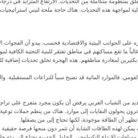
علق بمنظومة متكاملة من التحديات. الارتفاع المتزايد في در
الحالية لمواجهة هذه التحديات. هناك حاجة ملحة لتبني استراتيج
أثيره على الجوانب البيئية والاقتصادية فحسب. يبدو أن الفجوا
الباً ما تقع مساكنهم في مناطق تفتقر للبنية التحتية الكافية ل
بكثيرين لمغادرة مناطقهم. هذه الهجرة تخلق تحديات إضافية لل
ومي. فالموارد المائية قد تصبح سبباً للنزاعات المستقبلية. و
يد من الشباب العربي يرفض أن يكون مجرد متفرج على تراجع ب
ون يحولون النفايات إلى موارد. هناك من ينظم حملات توعية 
تظهر أن الطاقة موجودة، لكنها تحتاج إلى من يصقلها.
مكن لهذه الطاقات الشابة أن تثمر دون منحها فرصة حقيقية 
احات للإبداع التكنولوجي. الحلول الجذرية تحتاج إلى بيئة حا