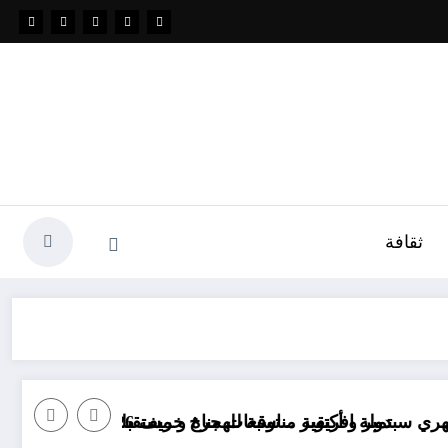
ثقافة
قعات مناخ خريف 2026 الجزائر
قية مناسبة للهجرة و مستقبلها كبير
“منريد الخبز وا