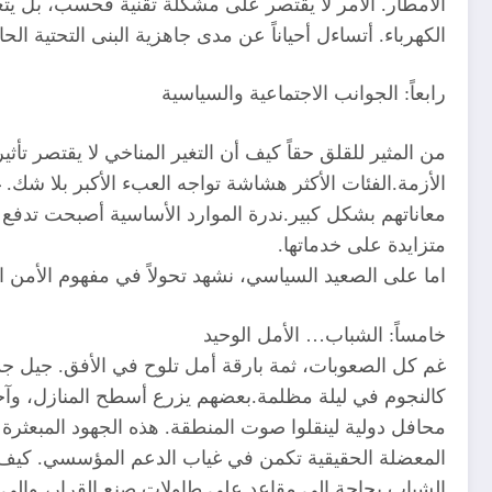
الأمطار. الأمر لا يقتصر على مشكلة تقنية فحسب، بل يت
الكهرباء. أتساءل أحياناً عن مدى جاهزية البنى التحتية 
رابعاً: الجوانب الاجتماعية والسياسية
من المثير للقلق حقاً كيف أن التغير المناخي لا يقتصر ت
الأزمة.الفئات الأكثر هشاشة تواجه العبء الأكبر بلا شك. غ
معاناتهم بشكل كبير.ندرة الموارد الأساسية أصبحت تدفع 
متزايدة على خدماتها.
اما على الصعيد السياسي، نشهد تحولاً في مفهوم الأمن الق
خامساً: الشباب… الأمل الوحيد
غم كل الصعوبات، ثمة بارقة أمل تلوح في الأفق. جيل جد
كالنجوم في ليلة مظلمة.بعضهم يزرع أسطح المنازل، وآخر
محافل دولية لينقلوا صوت المنطقة. هذه الجهود المبعثرة 
المعضلة الحقيقية تكمن في غياب الدعم المؤسسي. كيف ي
الشباب بحاجة إلى مقاعد على طاولات صنع القرار، وإلى مس