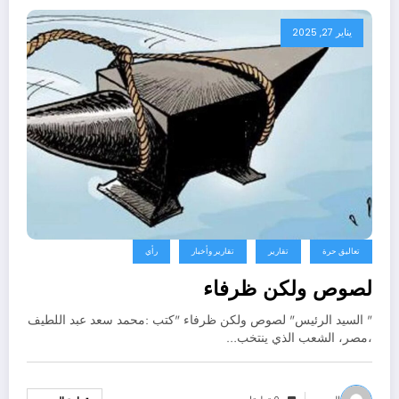
يناير 27, 2025
تعاليق حرة
تقارير
تقارير وأخبار
رأي
لصوص ولكن ظرفاء
" السيد الرئيس" لصوص ولكن ظرفاء "كتب :محمد سعد عبد اللطيف
،مصر، الشعب الذي ينتخب…