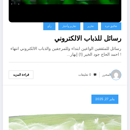
تعاليق حرة
تقارير
تقارير وأخبار
رأي
رسائل للذباب الالكتروني
رسائل للمثقفين الواعين ابتداء وللمرجفين والذباب الالكتروني انتهاء
! احمد الحاج جود الخير (1) إبهار…
المحرر
0 تعليقات
قراءة المزيد
يناير 27, 2025