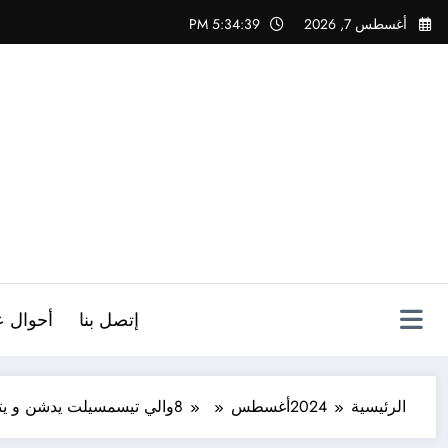
لتجاوز
أغسطس 7, 2026
5:34:40 PM
لى
لمحتوى
ص
إتصل بنا
أحوال ع
الرئيسية
2024
أغسطس
8
والي تيسمسيلت يدشن و يت