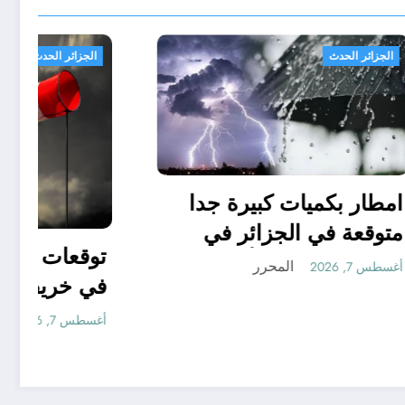
الجزائر الحدث
امطار بكميات كبيرة جدا
متوقعة في الجزائر في
شهري سبتمبر و أكتوبر ..
المحرر
أغسطس 7, 2026
توقعات مناخ خريف 2026
بير
الجزائر