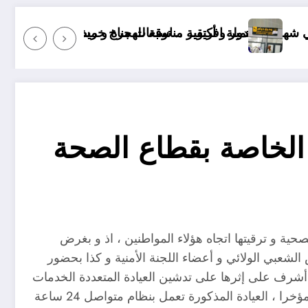
عات مناخ خريف 2026 الجزائر
ية مناسبة للهجرة و مستقبلها كبير
“منريد الخبز وال
الخاصة بقطاع الصحة
ية و ترقيتها اتجاه هؤلاء المواطنين ، اذ و بغرض
الشعبي الولائي و أعضاء اللجنة الأمنية و كذا بحضور
 أشرف على إثرها على تدشين العيادة المتعددة الخدمات
الواقعة على مستوى حي دلاس و ذلك بعد أن خضعت لعملية الترميم و إعادة الإعتبار و التي إنتهت بها الأشغال و إستلام مؤخرا ، العيادة المذكورة تعمل بنظام متواصل 24 ساعة