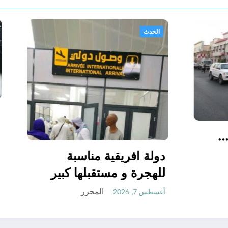
الحدث
الخبز والماي …
 ابو عداي”
دولة افريقية مناسبة
للهجرة و مستقبلها ك
المحرر
المحرر
أغسطس 7, 2026