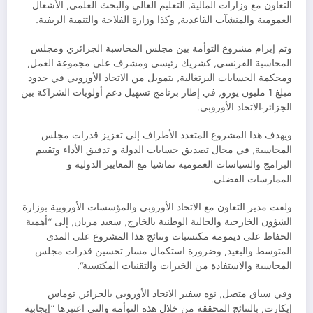
التعاون مع وزارات المالية, التعليم العالي والبحث العلمي, الأشغال
العمومية والمنشآت القاعدية, وكذا وزارة الفلاحة والتنمية الريفية.
وتم إبرام مشروع التوأمة بين مجلس المحاسبة الجزائري ومجلس
المحاسبة الفرنسي, كشريك رئيسي ومشرف على مجموعة العمل,
ومحكمة الحسابات البرتغالية, بتمويل من الاتحاد الأوروبي في حدود
مبلغ 1 مليون يورو, في إطار برنامج تسهيل دعم أولويات الشراكة بين
الجزائر-الاتحاد الأوروبي.
ويهدف هذا المشروع المتعدد الأطراف إلى تعزيز قدرات مجلس
المحاسبة, في مجال تصديق حسابات الدولة و تدقيق الأداء وتقييم
البرامج والسياسات العمومية تماشيا مع المعايير الدولية و
الممارسات الفضلى.
ولفت مدير التعاون مع الاتحاد الأوروبي والمؤسسات الأوروبية بوزارة
الشؤون الخارجية والجالية الوطنية بالخارج, سعيد مزيان, إلى “أهمية
الحفاظ على ديمومة مكتسبات ونتائج هذا المشروع على المدى
المتوسط والبعيد, وضرورة استكمال مسار تحسين قدرات مجلس
المحاسبة والاستفادة من الخبرات والتقنيات المكتسبة”.
وفي سياق متصل, نوه سفير الاتحاد الأوروبي بالجزائر, توماس
إيكارت, بالنتائج المحققة من خلال هذه التوأمة والتي اعتبرها “إيجابية