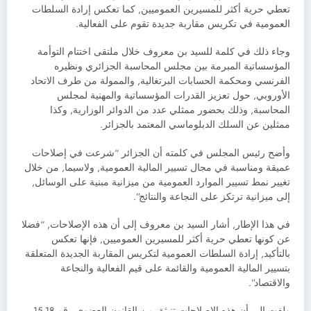
تعطي حرية أكثر للمسيرين العموميين, كما تعكس إرادة السلطات
العمومية في تكريس مقاربة جديدة تقوم على الفعالية.
وجاء ذلك في كلمة للسيد بن معروف خلال ملتقى اختتام التوأمة
المؤسساتية المبرمة بين مجلس المحاسبة الجزائري ونظيره
الفرنسي ومحكمة الحسابات البرتغالية, والممولة من طرف الاتحاد
الأوروبي, حول تعزيز القدرات المؤسساتية والمهنية لمجلس
المحاسبة, وذلك بحضور ممثلي عدد من الدوائر الوزارية, وكذا
ممثلين عن السلك الدبلوماسي المعتمد بالجزائر.
وأضح رئيس المجلس في كلمته أن الجزائر “شرعت في إصلاحات
عميقة ومناسبة في مجال تسيير المالية العمومية, ولاسيما, من خلال
تغيير نمط تسيير الموارد العمومية من ميزانية مبنية على الوسائل,
إلى ميزانية ترتكز على النجاعة والنتائج”.
في هذا الإطار, أشار السيد بن معروف إلى أن هذه الإصلاحات, “فضلا
عن كونها تعطي حرية أكثر للمسيرين العموميين, فإنها تعكس
بالتأكيد, إرادة السلطات العمومية لتكريس المقاربة الجديدة المتعلقة
بتسيير المالية العمومية والقائمة على قيم الفعالية والنجاعة
والاقتصاد”.
ولفت إلى أن هذه الإصلاحات تنبثق من القانون العضوي رقم 18-15