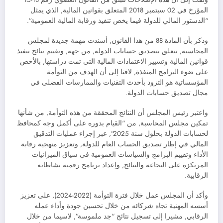
المؤرخ في 02 سبتمبر 2018 المتعلق بقوانين المالية, الذي يمثل
“الدستور المالي للدولة فيما يخص تنفيذ ورقابة المالية العمومية”.
وذكر بأن المادة 88 من هذا القانون, أسندت مهمة جديدة لمجلس
المحاسبة, تتعلق بتصديق حسابات الدولة, من جهة, وتقييم نتائج تنفيذ
قوانين المالية وتسيير الاعتمادات المالية التي تمت دراستها, بالأخص
على ضوء البرامج المنفذة, لافتا إلى أن الهدف من التوأمة
المؤسساتية هو التزود بأحدث التقنيات والممارسات الفضلى في
مجال تصديق حسابات الدولة.
واعتبر رئيس المجلس أن النتائج المحققة من هذه التوأمة, من شأنها
تمكين مجلس المحاسبة, من “القيام بدوره على أكمل وجه كمحافظ
لحسابات الدولة بحلول سنة 2025”, عبر إجراء عمليات التدقيق
المالي في إطار تصديق الحساب العام للدولة, وتعزيز منهجية رقابة
الأداء وتقييم البرامج والسياسات العمومية في سياق الميزانيات
المرتكزة على النجاعة والنتائج, وإعداد برنامج رقمنة نشاطاته
الرقابية.
وأكد أن المجلس عمل خلال فترة التوأمة (2022-2024), على تعزيز
أسسه المهنية تجاه شركائه من خلال تحسين جودة وأداء عمله
الرقابي, مشيرا إلى تسجيل نتائج “جد ملموسة”, لاسيما من خلال