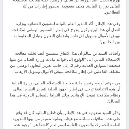
بوزارة العدل, عبد الرزاق بن سالم, و رئيس خلية معالجة الاستعلام
المالي بوزارة المالية, محمد سعودية, بحضور إطارات من كلا
القطاعين.
وفي هذا الإطار, أكد المدير العام بالنيابة للشؤون القضائية بوزارة
العدل أن هذا البروتوكول يندرج في إطار “التنسيق الوطني لمكافحة
تبييض الأموال وتمويل الإرهاب, ولضمان التعاون وتبادل المعلومات
بين الجانبين”.
وأضاف السيد بن سالم أن هذا الاتفاق سيسمح أيضا لخلية معالجة
الاستعلام المالي إلى “الولوج إلى قواعد بيانات وزارة العدل, من بينها
صحيفة السوابق العدلية رقم 2, إلى جانب تعزيز التعاون الوطني بين
مختلف الفاعلين في إطار مكافحة تبييض الأموال وتمويل الإرهاب”.
من جهته, أوضح رئيس خلية معالجة الاستعلام المالي بوزارة المالية
أن هذه الاتفاقية تدخل في إطار “جهود الخلية لتعزيز النظام المالي
ونظام مكافحة تمويل الإرهاب, وذلك التزاما بالمعايير الدولية في هذا
المجال”.
وذكر السيد سعودية في هذا الإطار, بأن قطاع المالية كان قد وقع
على عدة اتفاقيات مماثلة مع هيئات وطنية معنية, من بينها المديرية
العامة للجمارك والمديرية العامة للضرائب, كاشفا عن “وجود عدة