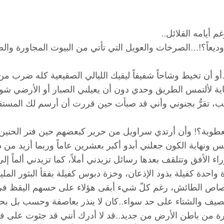
 أيامه القلائل..
عاً؟!…الصرخات والعويل التي تأتي من البيوت المجاورة والطرق
 أن تخيط وشاحاً شفيفاً ليقيك الليالي الصقيعية كله ضرب من 
فاية لألتمس الطريق وحدي دون أن يعيلني الصبار أو الأرضي شو
يب، تقرُّ بجنوني وأني قد صبأت حين قررت أن أرسم لك المستقب
ر معطوبة؟! وأن أرتدي سراويل من حرير كبعضهم حين فتر الحنين 
 ونهاية الكون جعلني أبدو أكبر بعشرين عاماً وربما أزيد من 
راء الأفق وتتلقف بعدها رسائل تزيدني أملاً، كما تزيدني ألماً 
واحدة كفيلة بذود الإذعان، وخزة دبوس كفيلة بفقأ البثور المل
 الطائش، رغم كلّ شيء أبقى هؤلاء على حسهم اليقظ في أن 
لصيف والشتاء على حد سواء..كان لا ينذر بعاصفة وحسب بل بحر
ثورة من باطن الأرض من جديد..قد لا أدرك أنني قد جثوت على