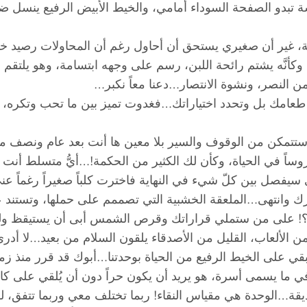
 تبدو الصفحة السوداء أمامي، والخيط الأبيض الرفيع ينسل ضعيفا
ة، غير أن صغيري يستحق أن أحاول رغم أن المحاولات رصيد خاسر
 وكأنَّه يشتم رائحة اللبن، رسم على وجهه ابتسامة، وهو يلتقم 
ن النصر، ونشوة الانتصار…دعنا معاً نكبر…
عامك بل وتحدد اختياراتك…فغدوت تميز بين ما تحب وتكره، و
ستتمكن من الوقوف والسير بلا معين ها أنت بعد عام ونصف م
دروساً في الحياة، وكأن لك الكثير من الحكمة!…أيُّ متسلط أنت
فصل بين كلّ شيء في النهاية فاخترت كلباً صغيراً رغماً عني
انتهى…الملعقة الخشبية التي تصممم على حملها، وتستند عليه
ان؟! على من ستملي قراراتك وقرص الشمس أبى أن يستيقظ ولو
 الألعاب، القليل من الأصدقاء يلقون السلام من بعيد…لا أدري
 نبقي على الخيط الرفيع من الحياة بوحدتنا…أبوك قد قرر منذ زم
ي ما يسمى أسرة، هو يريد أن يكون حراً دون أن يُلقي على كاه
قة…الوحدة هي مقياس النقاء! ربما تختلف معي وربما تتفق، لك