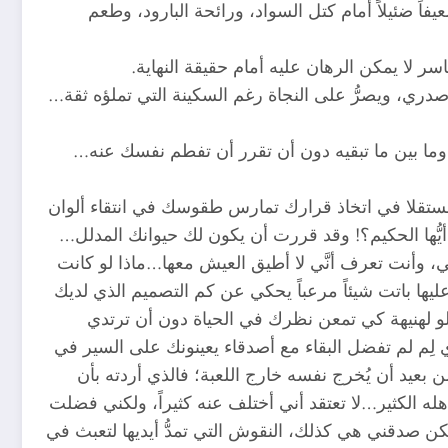
ً ضئيلاً أمام كتل السواد، ورائحة البارود، وطعم
 لا يمكن الرهان عليه أمام حقيقة النهاية.
صدري، ويصرُّ على النجاة رغم السكينة التي تملؤه ثقة…
ما بين ما تبقيه دون أن تقرر أن تفطم نفسك عنه…
ستقلا في اتخاذ قرارك تمارس طقوسك في انتقاء ألوان
 أيُّها الحكيم؟! وقد قررت أن يكون لك حيوانك المدلل…
، وأنت تعرف أنَّي لا أطيق العيش معها…ماذا لو كانت
ا باتت شيئاً مرعباً يحكي عن كم التصميم الذي لديك
 لهنيهة كي تمعن نظرك في الحياة دون أن ترتدي
 لِم لم تفضل البقاء مع أصدقاء يعينونك على السير في
ن بعيد أن يُخرج نفسه خارج اللعبة؛ فالذي أردته بأن
له الكثير…لا تعتقد أني أختلف عنه كثيراً، ولكني فضلت
ن صدقني هي كذلك، النقوش التي تمدُّ أيديها لتعبث في