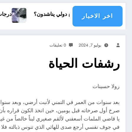
مجتمع دولي يناشدون؟
درجات الحرارة و الأمطار في سبتمبر 026
اخر الاخبار
يوليو 7, 2024
0 تعليقات
رشفات الحياة
رولا حسينات
بعد سنوات من العمر في التمني لأنبت أرضي، وبعد سنوات 
صرخ أول صرخاته قبل يومين، حين اتخذ الكون قراره بأن ت
يا قاضي الملمات أسعفني لألقم صغيري لبناً خالصاً من غي
في جوف نفسي أرجع صدى للهاثي الذي تنوس ذبالته فلا 