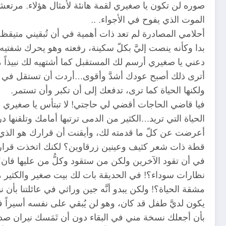
صوره لن تكون يا صغيري لقمة هانئة لأمثال هؤلاء. مرتعشة
الموت الذي يفوح في الأجواء. ..
أحلامي المصادرة لم تعد ذات أهمية في أن تُبقيني متيقظ
بدا وكأنه ينصت إليَّ بكلّ سكينة، رفعته وهو يحرك شفتيه
دعني يا صغيري أرسم لك المستقبل كما أشتهيه لك نبيذاً م
أترى ذلك أصبح عودك أشدَّ وأقوى…أردت أن تستقل في ط
ولكنها الحياة كما ترى، تدفعك إلى أن تكبر وأن تستمر.
فيا قاضي الحاجات أقضي لي حاجتي! لا تبتأس يا صغيري 
الحياة التي تريد…الكثير من الدمى ترتبها أمامك وتلقنها 
أعرضت عن كلّ ما قدمته لك، وأيقنت أن قرارك هو الذي سي
قطة ذات شعر كثيف وعينين زرقاوين؟ لكنك اتخذت قرارك و
في أن تقود الآخرين ولكن من ستقود وكلُّ من عليها ف
نظارات سوداء؟! في الحديقة بات لك بيت صغير والكثير من
مشقة الحياة؟! ولكن يبدو أنَّه جين وراثي في عائلتنا بأن
يكون لديَّ طفل قد كان، وهو لن يُبقي على نفسه أسيراً ف
بأن أجعلك نسخة مني في البقاء دون أن تَمَسك نيران صدي