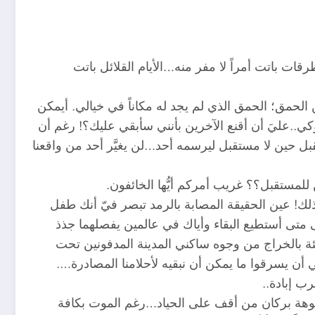
ات باتت أمراً لا مفر منه…الأيام القلائل باتت
الحمق؛ الحمق الذي لم يجد له مكاناً في خيالي. أيمكن
كي..عليَ أن أقنع الآخرين بأنني سأبقي عليك؟! رغم أن
ل حين لا مستقبل ليرسمه أحد…لن يغيَّر أحد من واقعنا
للمستقبل؟؟ غريب أمركم أيُّها الخائفون.
ذلك! عين الحقيقة المصابة بالرمد تبصر فيّ أنك طفل
إلى متى أستطيع البقاء وأياك في عالمين يفصلهما جذذ
يئة بالخراج من وجوه ساكني المدينة المدفونين تحت
يسرقوا ما يمكن أن نبقيه لأحلامنا المصادرة….
ب إبادة..
 فوهة بركان من أقف على الحياد…رغم الموت بكافة