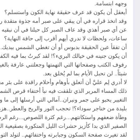
وجهه ابتسامة.
أيعقل أن يكون قد عرف حقيقة نهاية الكون واستسلم؟
وقد اتخذ قراره في أن يبقي على صبر أمه جذوة متقدة رغم
عن أي صبر أهذي وقد عاف الصبر كل حيلنا في أن نبقيه ودي
ساعات، ولحظات لا ندري أيهم أقرب إلى حافة النهاية؟
أن تفقأ عين الحقيقة بدبوس أو أن تغطي الشمس بيديك..أو
أن يكون جنينه في خيالك البريء؟! لقد كبرتُ بما فيه الك
رفوف الكتب وصفحاتها التي التهمتها وجعلتني عارفة بالغ
شيئاً.. لن تحبل الأيام بما لم يُخلق بعد.
لا أدري لِم عليَّ أن أتعلق بأوهام وأحلام راقدة على بئ
ذلك المساء المرير الذي تلقفت فيه نبأ أختفاء قرص الشمس
التغيير يحبو على جمر ونيران..آمالي التي أرسلها إلى ما و
بليدة من خناجر سوداء؟! تحجب النور والريح والعطر..هزة 
وطأة ضعفهم واستكانتهم…رغم كثرة اللصوص…رغم الرصاص
الصفير الذي بدا كأزيز حشرات الليل المتكورة بصقيعية ا
لقد تغيرت صفحة السكون وجبابرته واختفائهم.. لتولد ال