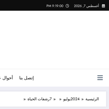
لتجاوز
أغسطس 7, 2026
9:19:01 PM
لى
لمحتوى
ص
إتصل بنا
أحوال ع
الرئيسية
2024
يوليو
7
رشفات الحياة