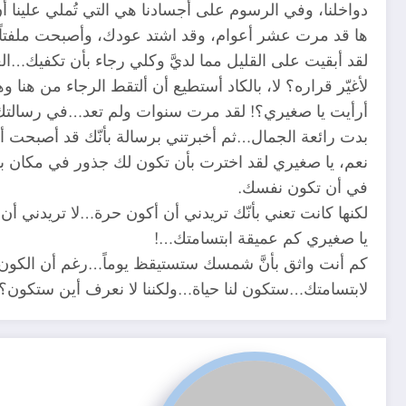
دواخلنا، وفي الرسوم على أجسادنا هي التي تُملي علينا أن 
ها قد مرت عشر أعوام، وقد اشتد عودك، وأصبحت ملفتاً ل
لقد أبقيت على القليل مما لديَّ وكلي رجاء بأن تكفيك…ا
لأغيّر قراره؟ لا، بالكاد أستطيع أن ألتقط الرجاء من هن
أرأيت يا صغيري؟! لقد مرت سنوات ولم تعد…في رسالتك ا
بدت رائعة الجمال…ثم أخبرتني برسالة بأنّك قد أصبحت أبا
نعم، يا صغيري لقد اخترت بأن تكون لك جذور في مكان بع
في أن تكون نفسك.
لكنها كانت تعني بأنّك تريدني أن أكون حرة…لا تريدني 
يا صغيري كم عميقة ابتسامتك…!
كم أنت واثق بأنَّ شمسك ستستيقظ يوماً…رغم أن الكون 
لابتسامتك…ستكون لنا حياة…ولكننا لا نعرف أين ستكون؟!