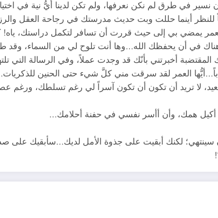
نسير في طرق لم نكن نعرفها، ولم تكن لدينا أيُّ نية في اختيار
لنظر أينما حللت وبت حديث مدرستك في رجاحة العقل والرزانة
لعمر يمضي بي إلى حيث قررت أن تسافر لتكمل دراستك، ياه! كم 
ا وهناك في أن يحفظك الله…وها أنت تلوح لي من السماء، وقد طر
لمقتضبة أخبرتني بأنّك قد وجدت عملاً، وفي الرسالة التي ت
ً…أيُّها العمر لقد سرقت مني كلَّ شيء حتى الحنين للذكريات.
يد، لا تريد أن تكون أن تكون آسراً لي رغم تسلطك، ورغم عصاك
أن أكيل همك، وأن أأسر نفسي في حفنة أحلامك…
سينتهي؛ لكنك أبقيت على جذوة الأمل لديك…سأبقيك على صدري م