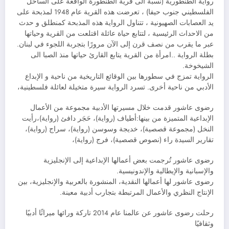
رواية الطنطورية (نسبة الى قرية الطنطورة الواقعة على الساحل
الفلسطيني جنوب حيفا) ، تعرضت هذه القرية عام 1948 لمذبحة على
يد العصابات الصهيونية ، تتناول الرواية هذه المذبحة كمنطلق و حدث
من الاحداث الرئيسية ، لتتابع حياة عائلة اقتلعت من القرية وحياتها
عبر ما يقرب من نصف قرن إلى الآن مرورًا بتجربة اللجوء في لبنان.
بطلة الرواية ..امرأة من القرية يتابع القارئ حياتها منذ الصبا الى
الشيخوخة.
الرواية تمزج في سطورها بين الوقائع التاريخية من ناحية و الإبداع
الأدبي من ناحية أخرى. تسرد الرواية سيرة متخيلة لعائلة فلسطينية،
رضوى عاشور قدمت خلال مسيرتها الأدبية مجموعة من الأعمال
الإبداعية المتميزة من بينها:أطياف (رواية)، حَجَر دافئ (رواية)،رأيت
النخل (مجموعة قصصية)، خديجة وسوسن (رواية)، سراج (رواية)،
تقارير السيدة راء (نصوص قصصية)، فرج (رواية)،
رضوى عاشور تُرجمت بعض أعمالها الإبداعية إلى الإنجليزية
والإسبانية والإيطالية والإندونيسية.
رضوى عاشور لها أعمالها النقدية، المنشورة بالعربية والإنجليزية، بين
الإنتاج النظري والأعمال المرتبطة بتجارب أدبية معينة.
رحلت رضوى عاشور عن عالمنا عام 2014 تاركة ورائها ميراثًا أدبيًا
وثقافيًا