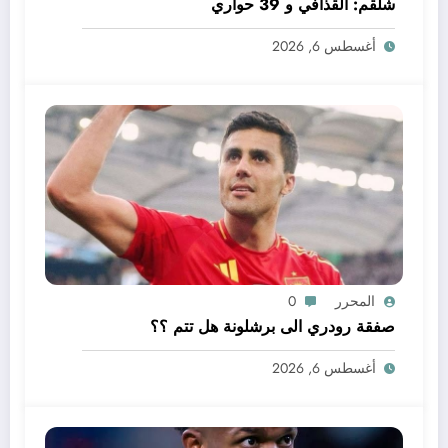
شلقم: القذافي و 39 حواري
أغسطس 6, 2026
المحرر
0
صفقة رودري الى برشلونة هل تتم ؟؟
أغسطس 6, 2026