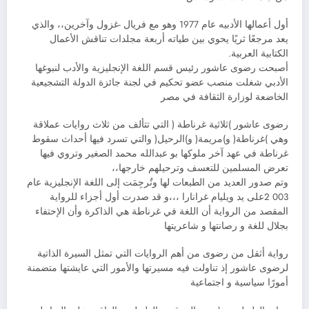
أول أعمالها الأدبيه عام 1977 وهو مع فريال -غزول وآخرين،، والذي
يعد مرجعًا ثريًا يحوي بين طياته أربعة مجلدات تناقش الأعمال
الكتابية العربية.
أصبحت رضوى عاشور رئيس قسم اللغة الإنجليزية والأدب لنبوغها
الأدبي شغلت منصب عضو تحكيم في لجنة جائزة الدولة التشجيعية
الخاضعة لوزارة الثقافة في مصر
رضوى عاشور )ثلاثية غرناطة ( التي تتألف من ثلاث روايات عملاقة
وهي )غرناطة( و)مريمة( و)الرحيل( والتي تسرد فيها أحداث سقوط
غرناطة في عهد آخر ملوكها بو عبدالله محمد الصغير وتروي فيها
تعرض المسلمين للتعسف وترحيلهم خارجها،،
وتم صدور العديد من الطبعات لها وتٌرجِمَت إلى اللغة الإنجليزية عام
003 2على يد ويليام غرانارا ،،،و قد صدرت أول أجزاء للرواية
المقصد من الرواية أن اللغة في غرناطة هي الذاكرة وأن الإحتفاء
بجلال للغة و رصانتها و شاعريتها
رواية أثقل من رضوى من أهم الروايات التي تمثل السيرة الذاتية
لرضوى عاشور إذ تناولت فيه مسيرتها والأمور التي عايشتها متضمنة
أمورًا سياسية و اجتماعية