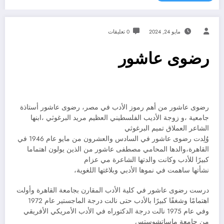
مايو 24, 2024
0 تعليقات
رضوى عاشور
رضوى عاشور من أهم رموز الأدب في مصر، رضوى عاشور أستاذة
جامعية ،و زوجة الأديب الفلسطيني العظيم مريد البرغوثي ،ابنها
الشاعر العملاق تميم البرغوثي
وُلِدت رضوى عاشور في السادس والعشرون من مايو عام 1946 في
القاهرة،والدها المحامي مصطفى عاشور من الذين يولون اهتماما
كبيرًا للأدب وكانت والدتها الشاعرة مي عزام
نشأتها ساهمت في نموها الأدبي وبلاغتها اللغوية،
درست رضوى عاشور في كلية الأدب المقارن بجامعة القاهرة وأولت
اهتمامًا وشغفًا كبيرًا بالأدب حتى نالت درجة الماجستير عام 1972
وفي عام 1975 نالت درجة الدكتوراه في الأدب الأمريكي الأفريقي
من جامعة ماساتشوستس