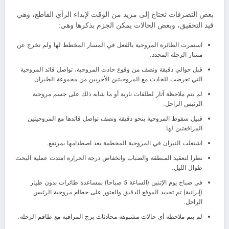
بعض التصرفات تحتاج إلى مزيد من الوقت لإبداء الرأي القاطع، وهي
قيد التحقيق، وبعض الحالات يمكن الجزم بذكرها وهي:
استمرت الطائرة المروحية بالفعل في المسار المخطط لها ولم تخرج عن
مسار الرحلة المحدد.
قبل حوالي دقيقة ونصف من وقوع حادث المروحية، تواصل قائد المروحية
التي تعرضت للحادث مع المروحيتين الأخريين من مجموعة الطيران.
لم يتم ملاحظة آثار لطلقات نارية أو ما شابه ذلك على جسم مروحية
الرئيس الراحل.
قبيل سقوط المروحية بنحو دقيقة ونصف تواصل قائدها مع المروحيتين
المرافقتين لها.
اشتعلت النيران في المروحية المحطمة بعد اصطدامها بمرتفع.
نظرا لتعقيد المنطقة والضباب وانخفاض درجة الحرارة امتدت عملية البحث
طوال الليل.
في صباح يوم الإثنين (الساعة 5 صباحا) بمساعدة طائرات بدون طيار
(إيرانية) تم تحديد الموقع الدقيق والعثور على حطام مروحية الرئيس
الراحل.
لم يتم ملاحظة أي حالات مشبوهة محادثات برج المراقبة مع طاقم الرحلة.