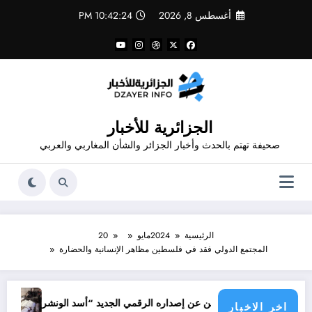
لتجاوز
أغسطس 8, 2026
10:42:24 PM
لى
لمحتوى
الجزائرية للأخبار
صحيفة تهتم بالحدث وأخبار الجزائر والشأن المغاربي والعربي
الرئيسية
2024
مايو
20
المجتمع الدولي فقد في فلسطين مظاهر الإنسانية والحضارة
جرائم الاحتلال
ور شاهد يعلن عن إصداره الرقمي الجديد “أسد الونشريس” تخليدا لنضال الشهيد
اخر الاخبار