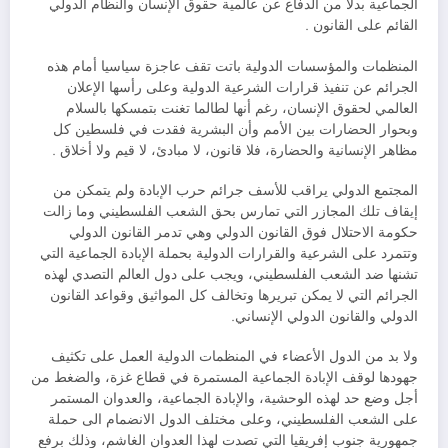
الجماعية بدلا من الدفاع عن عالمية حقوق الإنسان والنظام الدولي
القائم على القانون .
المنظمات والمؤسسات الدولية باتت تقف عاجزة سياسيا أمام هذه
الجرائم عن تنفيذ قرارات الشرعية الدولية وعلى رأسها الإعلان
العالمي لحقوق الإنسان، رغم أنها لطالما تغنت بتمسكها بالسلام
وبحوار الحضارات بين الأمم وأن البشرية فقدت في فلسطين كل
مظاهر الإنسانية والحضارة، فلا قانون، لا مبادئ، لا قيم ولا أخلاق .
المجتمع الدولي يراقب للأسف جرائم حرب الإبادة ولم يتمكن من
إيقاف تلك المجازر التي تمارس بحق الشعب الفلسطيني وما زالت
حكومة الاحتلال فوق القانون الدولي وهي تدمر القانون الدولي
وتتمرد على الشرعية والقرارات الدولية بحملة الإبادة الجماعية التي
تشنها ضد الشعب الفلسطيني، ويجب على دول العالم التصدي لهذه
الجرائم التي لا يمكن تبريرها وتخالف كل المواثيق وقواعد القانون
الدولي والقانون الدولي الإنساني.
ولا بد من الدول الأعضاء في المنظمات الدولية العمل على تكثيف
جهودها لوقف الإبادة الجماعية المستمرة في قطاع غزة، والضغط من
أجل وضع حد لهذه الوحشية، والإبادة الجماعية، والعدوان المستمر
على الشعب الفلسطيني، وعلى مختلف الدول الانضمام الى حملة
جمهورية جنوب إفريقيا التي تصدت لهذا العدوان الغاشم، وذلك برفع