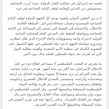
قضية ضد إسرائيل في محكمة العدل الدولية، حيث أمرت المحكمة
بمجموعتين من التدابير الوقائية لوقف الإبادة الجماعية في غزة .
لا بد من التعاون الدولي وأهمية توحيد كل الجهود الدولية لوقف الإبادة
الجماعية المستمرة وضمان مساءلة إسرائيل، السلطة القائمة
بالاحتلال، والانضمام إلى القضايا التي تسعى إلى المساءلة عن الإبادة
الجماعية ومواصلة الضغط على المدعي العام للمحكمة الجنائية
الدولية لاحترام ولايته ومسؤولياته واتخاذ الإجراء الذي طال انتظاره،
وضرورة مواصلة الجهود لدعم دولة فلسطين في حقها الحصول على
العضوية الكاملة في منظمة الأمم المتحدة، وأهمية مطالبة الدول
التي لم تعترف بعد بدولة فلسطين للقيام بذلك دون تأخير .
ما يتعرض له الشعب الفلسطيني لا سيما في قطاع غزة من قبل
الاحتلال الإسرائيلي منذ أكثر من ستة أشهر، هو حرب إبادة جماعية
وأن هذه الجرائم لن تزيد شعبنا إلا صمودا ومقاومة للدفاع عن أرضه
ومقدساته وكرامته، وسيستمر بالتصدي للاحتلال العنصري وحكومته
وقطعان مستعمريه المجرمين، حتى يتم طرده وإقامة الدولة
الفلسطينية المستقلة وعاصمتها القدس، وان الشعب الفلسطيني لن
يموت ولن يستسلم وسيواصل نضاله العادل والمشروع حتى ينال
حقوقه غير القابلة للتصرف، وعلى رأسها حقه في تقرير المصير في
دولته المستقلة وعاصمتها الأبدية القدس الشريف .