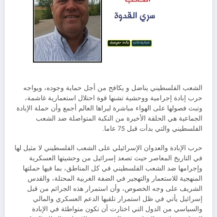
الشعب الفلسطيني يناضل و يكافح من أجل حماية وجوده، ويواجه
حرب إبادة إجرامية ووحشية تشنها قوة احتلال استعمارية غاشمة،
وتبث فصولها على الهواء مباشرة ليراها العالم أجمع وأن حملة الإبادة
الجماعية هي الحلقة الأخيرة من النكبة المتواصلة ضد الشعب
الفلسطيني والتي بدأت قبل 75 عاما.
حرب الإبادة والعدوان الإسرائيلي على الشعب الفلسطيني لا مثيل لها
في التاريخ المعاصر حيث تصعد إسرائيل من وحشيتها العسكرية
وإجرامها ضد الشعب الفلسطيني في كل المناطق، بما فيها حملتها
المنهجية للاستعمار والتهجير في الضفة الغربية المحتلة، والقدس
الشريف على وجه الخصوص، وأن استمرار هذه الجرائم من قبل
إسرائيل يأتي في ظل استمرار تلقيها الدعم العسكري والمالي
والسياسي من الدول التي اختارت أن تكون متواطئة في الإبادة