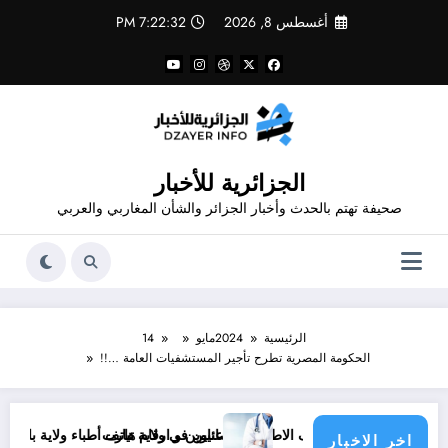
لتجاوز
أغسطس 8, 2026
7:22:32 PM
لى
لمحتوى
الجزائرية للأخبار
صحيفة تهتم بالحدث وأخبار الجزائر والشأن المغاربي والعربي
الرئيسية
2024
مايو
14
الحكومة المصرية تطرح تأجير المستشفيات العامة …!!
ن و أرقام هاتف الاطباء الاخصائيين في ولاية تيارت
عناوين و ارقام هاتف أطباء ولاية باتنة .. عناوين وار
اخر الاخبار