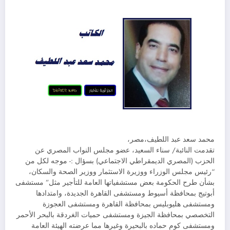
محمد سعد عبد اللطيف،مصر،
تقدمت النائبة/ سناء السعيد، عضو مجلس النواب المصري عن
الحزب (المصري الديمقراطي الاجتماعي) بسؤال :- موجه لكل من
“رئيس مجلس الوزراء ووزيرة الاستثمار ووزير الصحة والسكان،
بشأن طرح الحكومة بعض مستشفياتها العامة للتأجير مثل” مستشفى
أبوتيج بمحافظة أسيوط ومستشفى القاهرة الجديدة، وامتدادها
ومستشفى هليوبليس بمحافظة القاهرة ومستشفى العجوزة
التخصصي بمحافظة الجيزة ومستشفى حميات الغردقة بالبحر الأحمر
ومستشفى كوم حماده بالبحيرة وغيرها مما عرضته الهيئة العامة