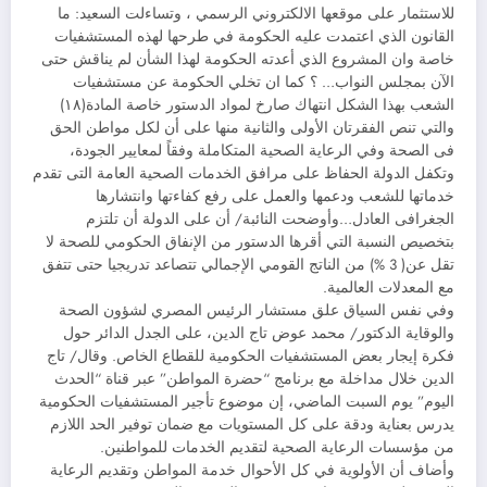
للاستثمار على موقعها الالكتروني الرسمي ، وتساءلت السعيد: ما
القانون الذي اعتمدت عليه الحكومة في طرحها لهذه المستشفيات
خاصة وان المشروع الذي أعدته الحكومة لهذا الشأن لم يناقش حتى
الآن بمجلس النواب… ؟ كما ان تخلي الحكومة عن مستشفيات
الشعب بهذا الشكل انتهاك صارخ لمواد الدستور خاصة المادة(١٨)
والتي تنص الفقرتان الأولى والثانية منها على أن لكل مواطن الحق
فى الصحة وفي الرعاية الصحية المتكاملة وفقاً لمعايير الجودة،
وتكفل الدولة الحفاظ على مرافق الخدمات الصحية العامة التى تقدم
خدماتها للشعب ودعمها والعمل على رفع كفاءتها وانتشارها
الجغرافى العادل…وأوضحت النائبة/ أن على الدولة أن تلتزم
بتخصيص النسبة التي أقرها الدستور من الإنفاق الحكومي للصحة لا
تقل عن( 3 %) من الناتج القومي الإجمالي تتصاعد تدريجيا حتى تتفق
مع المعدلات العالمية.
وفي نفس السياق علق مستشار الرئيس المصري لشؤون الصحة
والوقاية الدكتور/ محمد عوض تاج الدين، على الجدل الدائر حول
فكرة إيجار بعض المستشفيات الحكومية للقطاع الخاص. وقال/ تاج
الدين خلال مداخلة مع برنامج “حضرة المواطن” عبر قناة “الحدث
اليوم” يوم السبت الماضي، إن موضوع تأجير المستشفيات الحكومية
يدرس بعناية ودقة على كل المستويات مع ضمان توفير الحد اللازم
من مؤسسات الرعاية الصحية لتقديم الخدمات للمواطنين.
وأضاف أن الأولوية في كل الأحوال خدمة المواطن وتقديم الرعاية