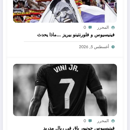
المحرر
0
فينيسيوس و فلورنتينو بيريز …ماذا يحدث
أغسطس 5, 2026
المحرر
0
فينيسيوس جونيور باق في ريال مدريد