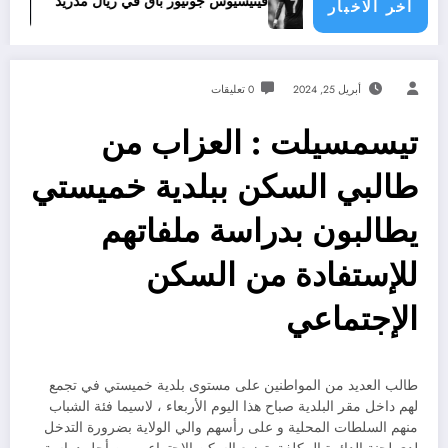
…ماذا يحدث
فينيسيوس جونيور باق في ريال مدريد
تجدي
اخر الاخبار
أبريل 25, 2024
0 تعليقات
تيسمسيلت : العزاب من
طالبي السكن ببلدية خميستي
يطالبون بدراسة ملفاتهم
للإستفادة من السكن
الإجتماعي
طالب العديد من المواطنين على مستوى بلدية خميستي في تجمع
لهم داخل مقر البلدية صباح هذا اليوم الأربعاء ، لاسيما فئة الشباب
منهم السلطات المحلية و على رأسهم والي الولاية بضرورة التدخل