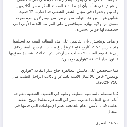
بوتشيش في شأنها بأن لجنة انتقاء القصائد المكونة من أكاديميين
وفنانين وشعراء في مجال الشعر الشعبي قد اختارت 19 قصيدة
لفنانين هواة من عدة جهات من الوطن من بينهم لأول مرة صوت
نسوي من ولاية تيبازة سيتنافسون على المراتب الثلاثة الأولى التي
خصصت لها جوائز تحفيزية.
وأضاف بوتشيش، بأن القائمين على هذه الفعالية الفنية قد استلموا
منذ مارس 2024 (تاريخ فتح فترة إيداع ملفات الترشح للمشاركة),
إلى غاية يوم السبت 42 طلب مشاركة, ليتم انتقاء 19 قصيدة سيؤديها
فنانون بدار الثقافة “هواري بومدين”.
كما سيخصص على هامش التظاهرة جناح بدار الثقافة “هواري
بومدين” خاص بالأعمال الأدبية للشاعر والكاتب الراحل الطيب قتال
(1950-2023)..
كما ستنظم بالمناسبة مسابقة وطنية في القصيدة الشعبية مفتوحة
أمام جميع الفئات العمرية سترافق التظاهرة تخليدا لروح الفقيد
الطيب قتال الأمين العام للجمعية نظير الإسهامات التي قدمها في
المجال.
مجاهد العمري.