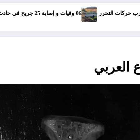
06 وفيات و إصابة 25 جريح في حادث مرور بقسنطينة
مؤا
ع العربي