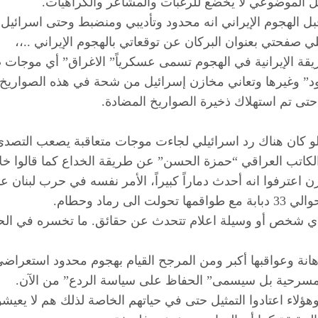
يل الموضوعي لا يخضع للرغبات والمشاعر والكراهيات.
 قبل الهجوم الإيراني انه محدود وتأديبي ومنضبط وحتى اسرائيل 
 الطريقة الإيرانية في الهجوم تسمى عسكرياً” الاغراق” أي موج
” وغيرها وتعاني مخازن إسرائيل من شحة في هذه الصواريخ كم
حتى تم استهلاك ذخيرة الصواريخ المضادة.
 ولو كان هناك رد اسرائيلي لجاءت موجات متعاقبة يصعب التص
اد وحطام.
أي شخص أو وسيلة اعلام تتحدث عن حقائق. ما تخسره في الحر
ع الاهانة وعواقبها أكبر ومن المرجح القيام بهجوم محدود است
ه مسرحية بل سيسمى” الحفاظ على سياسة الردع” من الآن.
اء اعتادوا التمثيل حتى في حياتهم الخاصة لذلك هم لا يعيش