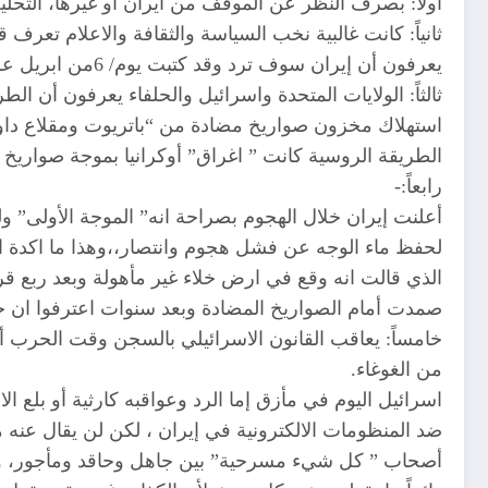
أولاً: بصرف النظر عن الموقف من ايران أو غيرها، التحل
ثانياً: كانت غالبية نخب السياسة والثقافة والاعلام تعرف
يعرفون أن إيران سوف ترد وقد كتبت يوم/ 6من ابريل علي صفحتي بعنوان البركان عن توقعاتي بالهجوم الإيراني ..،،
ثالثاً: الولايات المتحدة واسرائيل والحلفاء يعرفون أن
استهلاك مخزون صواريخ مضادة من “باتريوت ومقلاع داود
الطريقة الروسية كانت ” اغراق” أوكرانيا بموجة صواريخ 
رابعاً:-
أعلنت إيران خلال الهجوم بصراحة انه” الموجة الأولى”
صمدت أمام الصواريخ المضادة وبعد سنوات اعترفوا ان حوالي 33 دبابة مع طواقمها تحولت الى رم
خامساً: يعاقب القانون الاسرائيلي بالسجن وقت الحرب 
من الغوغاء.
اسرائيل اليوم في مأزق إما الرد وعواقبه كارثية أو بل
ضد المنظومات الالكترونية في إيران ، لكن لن يقال عن
أصحاب ” كل شيء مسرحية” بين جاهل وحاقد ومأجور، وهؤل