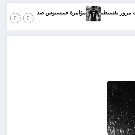
مرة فينيسيوس ضد ارسنال
شلقم: القذافي و 39 حواري