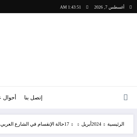
لتجاوز
أغسطس 7, 2026
1:43:53 AM
لى
لمحتوى
ص
إتصل بنا
أحوال ع
الرئيسية
2024
أبريل
17
حالة الإنقسام في الشارع العربي