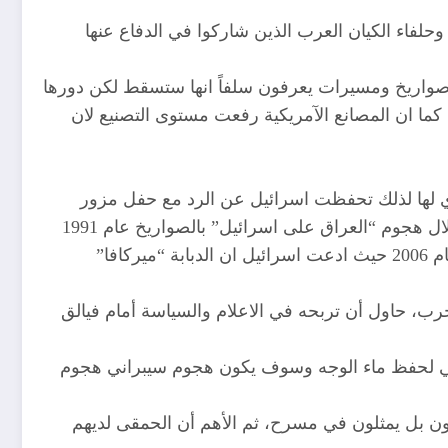
وحلفاء الكيان العرب الذين شاركوا في الدفاع عنها
ات صواريخ ومسيرات يعرفون سلفاً انها ستسقط لكن دورها
ا ان المصانع الآمريكية رفعت مستوى التصنيع لان
دي لها لذلك تحفظت اسرائيل عن الرد مع حفل مزور
لحفظ ماء الوجه عن فشل هجوم وانتصار،،وهذا ما اكدة الكاتب العراقي “حمزة الحسن” عن طريقة الخداع كما قالوا خلال هجوم “العراق على اسرائيل” بالصواريخ عام 1991
الذي قالت انه وقع في ارض خلاء غير مأهولة وبعد ربع قرن اعترفوا انه أحدث دماراً كبيراً، الأمر نفسه في حرب لبنان عام 2006 حيث ادعت اسرائيل ان الدبابة “ميركافا”
ب، حاول أن تربحه في الاعلام والسياسة أمام فيالق
عراضي لحفظ ماء الوجه وسوف يكون هجوم سيبراني هجوم
ون بل يمثلون في مسرح، ثم الأهم أن الحمقى لديهم