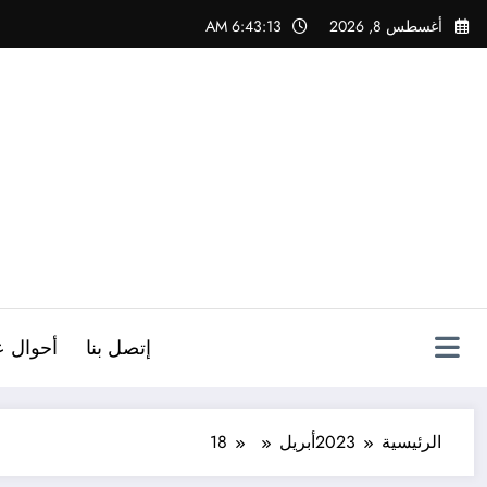
لتجاوز
أغسطس 8, 2026
6:43:14 AM
لى
لمحتوى
ص
إتصل بنا
أحوال ع
الرئيسية
2023
أبريل
18