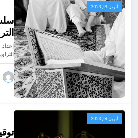
أبريل 18, 2023
سلسل
الترا
إعداد 
التراويح 28 I. أولا :
أبريل 18, 2023
توقي