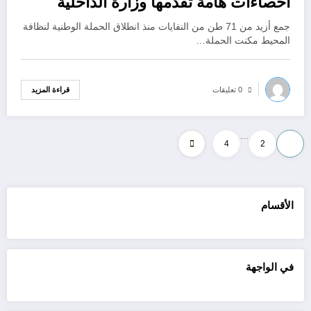
احصاءات هامة تقدمها وزارة الداخلية
الجزائرية
جمع أزيد من 71 طن من النفايات منذ انطلاق الحملة الوطنية لنظافة
المحيط مكنت الحملة…
قراءة المزيد
0 تعليقات
…
Posts
4
2
1
pagination
الأقسام
في الواجهة