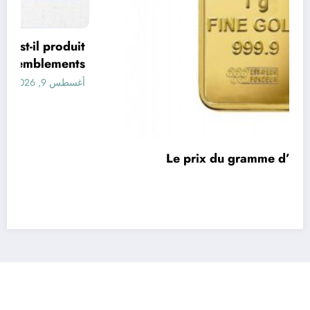
t
s
&
أ
Le prix du gramme d’or aujourd’hui en
Algérie
أغسطس 9, 2026
رأي
إتصل بنا
من نحن