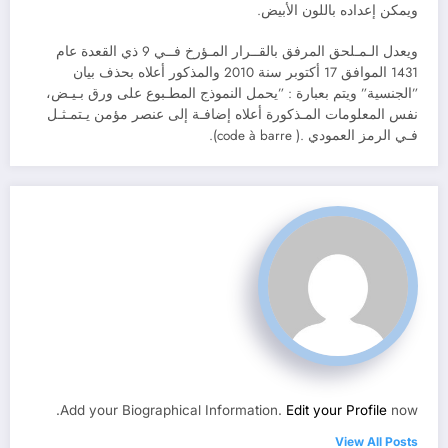
ويمكن إعداده باللون الأبيض.
ويعدل الـمـلحق المرفق بالقــرار المـؤرخ فــي 9 ذي القعدة عام
1431 الموافق 17 أكتوبر سنة 2010 والمذكور أعلاه بحذف بيان
”الجنسية” ويتم بعبارة : ”يحمل النموذج المطـبوع على ورق بـيـض،
نفس المعلومات المـذكورة أعلاه إضافـة إلى عنصر مؤمن يـتمـثـل
فـي الرمز العمودي .( code à barre).
Add your Biographical Information.
Edit your Profile
now.
View All Posts