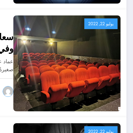
يوليو 22, 2022
سعاد
وفي 
عماد عب
صغيرةً،
يوليو 22, 2022