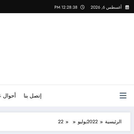
لتجاوز
أغسطس 6, 2026
12:28:39 PM
لى
لمحتوى
ص
إتصل بنا
أحوال ع
الرئيسية
2022
يوليو
22