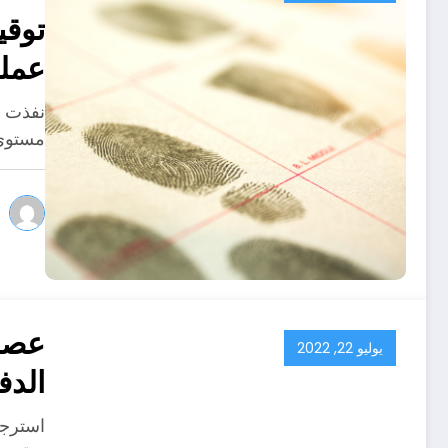
عملي
نفذت ق
مستوى 
عصاب
يوليو 22, 2022
الدفلى الق