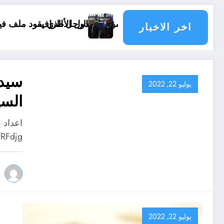
قلالها مسؤولية الدول الأطراف
الرجل الذي يقود ملف فينيسيوس جونيور
اخر الاخبار
سيدي
يوليو 22, 2022
السي
تبون
RFdjg
يوليو 22, 2022