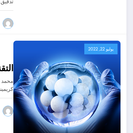
تدقيق 
يوليو 22, 2022
التق
محمد ع
كريمين