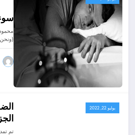
سوء ال
محمود ع
(ونحن 
الضر
يوليو 22, 2022
الجز
تم تمد