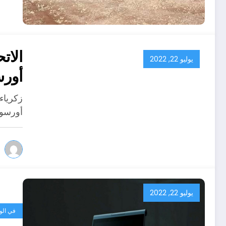
الات
يوليو 22, 2022
أورس
زكرياء 
أورسول
يوليو 22, 2022
في الو