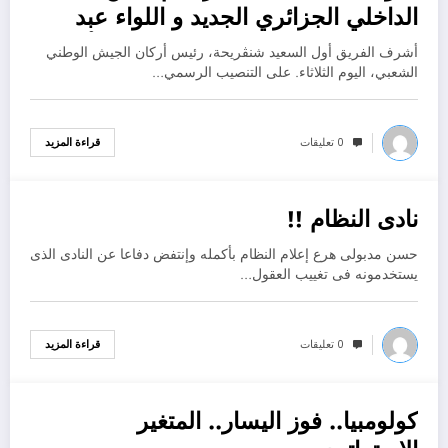
الداخلي الجزائري الجديد و اللواء عبد
الغني راشدي مدير عام الوثائق و الأمن
أشرف الفريق أول السعيد شنڨريحة، رئيس أركان الجيش الوطني
الخارجي الجزائري الجديد
الشعبي، اليوم الثلاثاء. على التنصيب الرسمي…
0 تعليقات
قراءة المزيد
نادى النظام !!
يوليو 19, 2022
حسن مدبولى هرع إعلام النظام بأكمله وإنتفض دفاعا عن النادى الذى
يستخدمونه فى تغييب العقول…
0 تعليقات
قراءة المزيد
كولومبيا.. فوز اليسار.. المتغير
يوليو 19, 2022