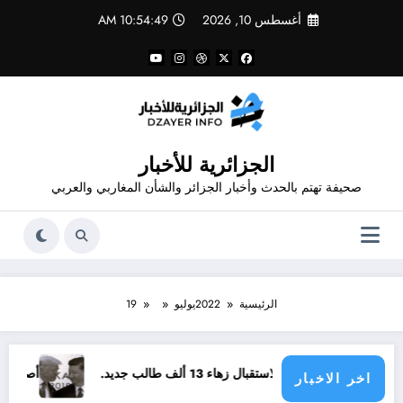
لتجاوز
أغسطس 10, 2026
10:54:49 AM
لى
لمحتوى
الجزائرية للأخبار
صحيفة تهتم بالحدث وأخبار الجزائر والشأن المغاربي والعربي
الرئيسية
2022
يوليو
19
ستقبال زهاء 13 ألف طالب جديد.
أصعب و أخطر 15 سنة للبشرية .. لماذا علينا الخوف من السنوات القادمة
اخر الاخبار